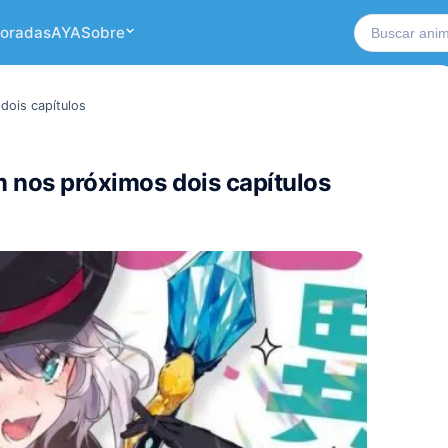
Buscar no si
oradas
AYA
Sobre
dois capítulos
m nos próximos dois capítulos