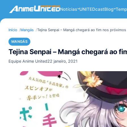
Notícias
UNITEDcast
Blog
Temp
Início
Mangás
Tejina Senpai – Mangá chegará ao fim nos próximos 
MANGÁS
Tejina Senpai – Mangá chegará ao fi
Equipe Anime United
22 janeiro, 2021