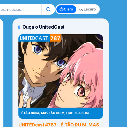
te
Claro
Escuro
Ouça o UnitedCast
UNITEDcast #787 - É TÃO RUIM, MAS