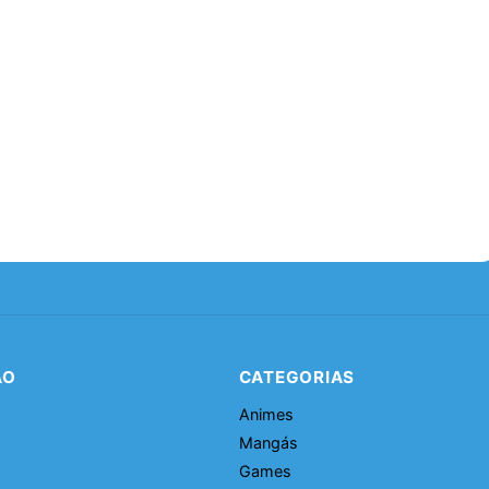
ÃO
CATEGORIAS
Animes
Mangás
Games