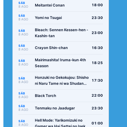
SÁB
Meitantei Conan
18:00
8 AGO
SÁB
Yomi no Tsugai
23:30
8 AGO
Bleach: Sennen Kessen-hen -
SÁB
23:00
8 AGO
Kashin-tan
SÁB
Crayon Shin-chan
16:30
8 AGO
Mairimashita! Iruma-kun 4th
SÁB
18:25
8 AGO
Season
Honzuki no Gekokujou: Shisho
SÁB
17:30
8 AGO
ni Naru Tame ni wa Shudan
wo Erandeiraremasen -
SÁB
Ryoushu no Youjo
Black Torch
22:00
8 AGO
SÁB
Tenmaku no Jaadugar
23:30
8 AGO
Hell Mode: Yarikomizuki no
SÁB
01:00
8 AGO
Gamer wa Hai Settei no Isekai