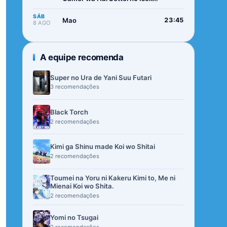
de Musou suru 2nd Season
SÁB
Mao
23:45
8 AGO
A equipe recomenda
Super no Ura de Yani Suu Futari
3 recomendações
Black Torch
2 recomendações
Kimi ga Shinu made Koi wo Shitai
2 recomendações
Toumei na Yoru ni Kakeru Kimi to, Me ni
Mienai Koi wo Shita.
2 recomendações
Yomi no Tsugai
2 recomendações