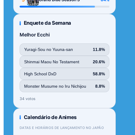
Enquete da Semana
Melhor Ecchi
Yuragi-Sou no Yuuna-san
11.8%
Shinmai Maou No Testament
20.6%
High School DxD
58.8%
Monster Musume no Iru Nichijou
8.8%
34 votos
Calendário de Animes
DATAS E HORÁRIOS DE LANÇAMENTO NO JAPÃO