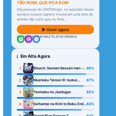
TÃO RUIM, QUE FICA BOM
Olá pessoas do UNITEDcast, no episódio dessa
semana nossos casters trouxeram uma lista de
animes tão ruins que no final…
▶ Ouvir agora
OUÇA TAMBÉM NAS PLATAFORMAS:
Em Alta Agora
1
90%
Bleach: Sennen Kessen-hen -
Kashin-tan
2
87%
Mushoku Tensei III: Isekai
Ittara Honki Dasu
3
85%
Tenmaku no Jaadugar
4
84%
Seihantai na Kimi to Boku 2nd
Season
5
84%
Grand Blue Season 3