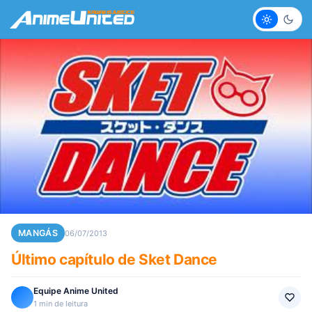
Claro
Escur
MANGÁS
06/07/2013
Último capítulo de Sket Dance
Equipe Anime United
1 min de leitura