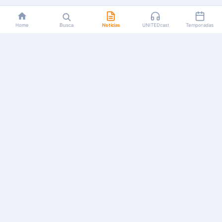
Home
Busca
Notícias
UNITEDcast
Temporadas
Notícias, reviews, guias e podcasts sobre o universo dos
animes!
Feito por fãs, para fãs.
NAVEGAÇÃO
CATEGORIAS
MAIS
Início
Animes
Sobre Nós
Notícias
Mangás
Anuncie