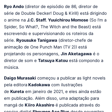
Ryo Ando
(diretor de episódio de 86, diretor de
série de Double Decker! Doug & Kirill) está dirigindo
o anime na
J.C. Staff.
Yuuichirou Momose
(So I’m a
Spider, So What?, The Witch and the Beast) está
escrevendo e supervisionando os roteiros da
série.
Ryousuke Tanigawa
(diretor-chefe de
animação de One Punch Man (TV 2)) está
projetando os personagens,
Jin Aketagawa
é o
diretor de som e
Tatsuya Katou
está compondo a
música.
Daigo Murasaki
começou a publicar as light novels
pela editora
Kadokawa
com ilustrações
de
Kureta
em janeiro de 2021, e eles ainda estão
em publicação. Além disso, uma adaptação para
mangá de
Kiiro Akashiro
é publicada através do
serviço digital
Shounen Ace Plus
desde novembro