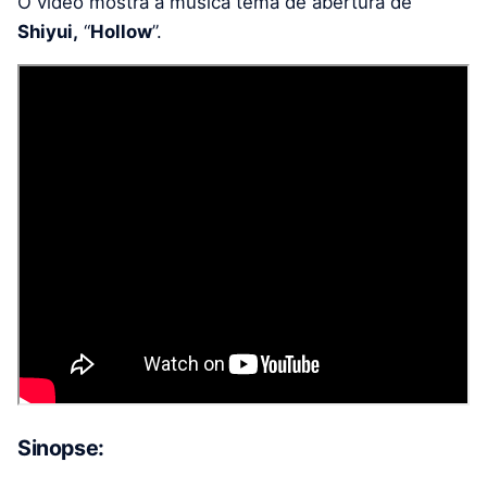
O vídeo mostra a música tema de abertura de
Shiyui,
“
Hollow
”.
Sinopse: