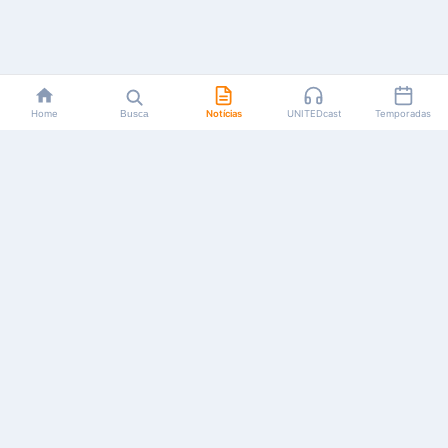
Home
Busca
Notícias
UNITEDcast
Temporadas
Notícias, reviews, guias e podcasts sobre o universo dos
animes!
Feito por fãs, para fãs.
NAVEGAÇÃO
CATEGORIAS
MAIS