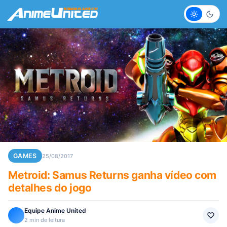
Claro
Escur
GAMES
25/08/2017
Metroid: Samus Returns ganha vídeo com
detalhes do jogo
Equipe Anime United
2 min de leitura