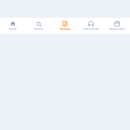
Home
Busca
Notícias
UNITEDcast
Temporadas
Notícias, reviews, guias e podcasts sobre o universo dos
animes!
Feito por fãs, para fãs.
NAVEGAÇÃO
CATEGORIAS
MAIS