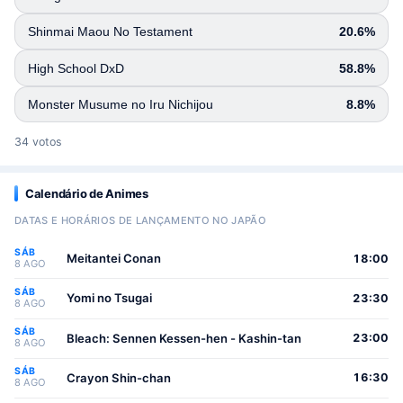
Shinmai Maou No Testament
20.6%
High School DxD
58.8%
Monster Musume no Iru Nichijou
8.8%
34 votos
Calendário de Animes
DATAS E HORÁRIOS DE LANÇAMENTO NO JAPÃO
SÁB
Meitantei Conan
18:00
8 AGO
SÁB
Yomi no Tsugai
23:30
8 AGO
SÁB
Bleach: Sennen Kessen-hen - Kashin-tan
23:00
8 AGO
SÁB
Crayon Shin-chan
16:30
8 AGO