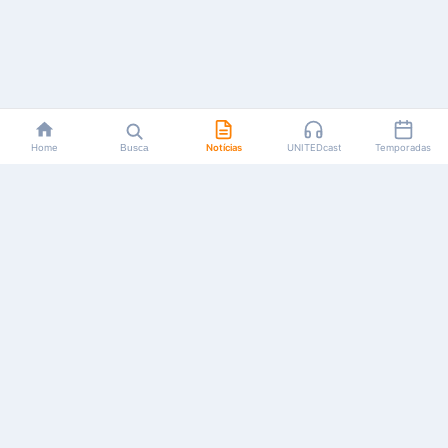
Home
Busca
Notícias
UNITEDcast
Temporadas
Notícias, reviews, guias e podcasts sobre o universo dos
animes!
Feito por fãs, para fãs.