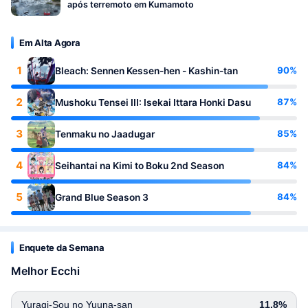
após terremoto em Kumamoto
Em Alta Agora
1
90%
Bleach: Sennen Kessen-hen - Kashin-tan
2
87%
Mushoku Tensei III: Isekai Ittara Honki Dasu
3
85%
Tenmaku no Jaadugar
4
84%
Seihantai na Kimi to Boku 2nd Season
5
84%
Grand Blue Season 3
Enquete da Semana
Melhor Ecchi
Yuragi-Sou no Yuuna-san
11.8%