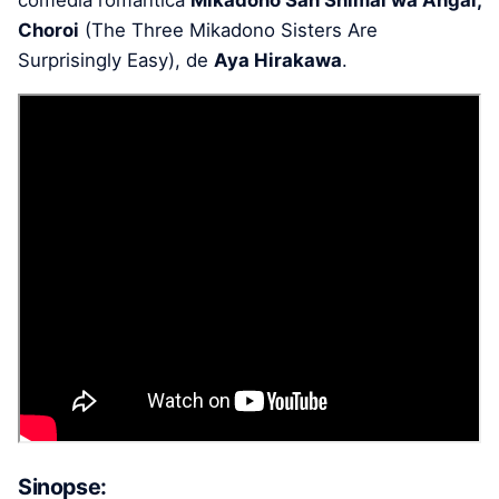
comédia romântica
Mikadono San Shimai wa Angai,
Choroi
(The Three Mikadono Sisters Are
Surprisingly Easy), de
Aya Hirakawa
.
Sinopse: