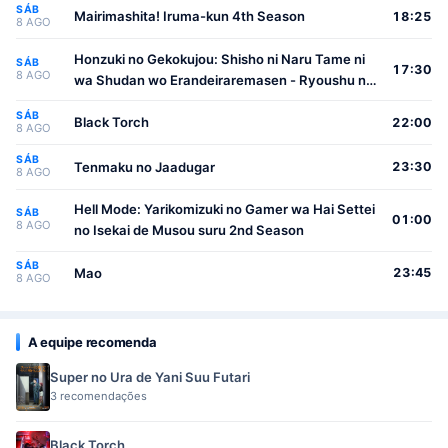
SÁB
Mairimashita! Iruma-kun 4th Season
18:25
8 AGO
Honzuki no Gekokujou: Shisho ni Naru Tame ni
SÁB
17:30
8 AGO
wa Shudan wo Erandeiraremasen - Ryoushu no
Youjo
SÁB
Black Torch
22:00
8 AGO
SÁB
Tenmaku no Jaadugar
23:30
8 AGO
Hell Mode: Yarikomizuki no Gamer wa Hai Settei
SÁB
01:00
8 AGO
no Isekai de Musou suru 2nd Season
SÁB
Mao
23:45
8 AGO
A equipe recomenda
Super no Ura de Yani Suu Futari
3 recomendações
Black Torch