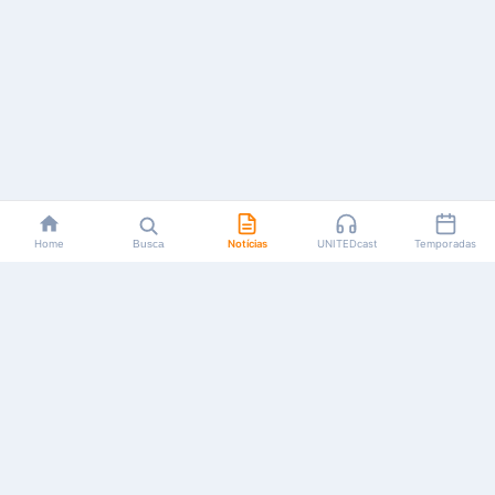
Home
Busca
Notícias
UNITEDcast
Temporadas
Notícias, reviews, guias e podcasts sobre o universo dos
animes!
Feito por fãs, para fãs.