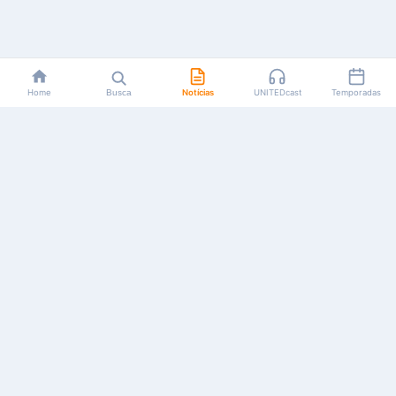
Home
Busca
Notícias
UNITEDcast
Temporadas
Notícias, reviews, guias e podcasts sobre o universo dos
animes!
Feito por fãs, para fãs.
NAVEGAÇÃO
CATEGORIAS
MAIS