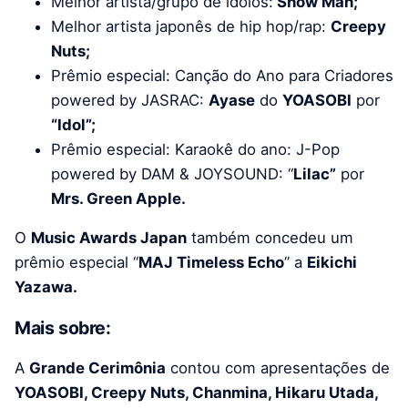
Melhor artista/grupo de ídolos:
Snow Man;
Melhor artista japonês de hip hop/rap:
Creepy
Nuts;
Prêmio especial: Canção do Ano para Criadores
powered by JASRAC:
Ayase
do
YOASOBI
por
“Idol”;
Prêmio especial: Karaokê do ano: J-Pop
powered by DAM & JOYSOUND: “
Lilac”
por
Mrs. Green Apple.
O
Music Awards Japan
também concedeu um
prêmio especial “
MAJ Timeless Echo
” a
Eikichi
Yazawa.
Mais sobre:
A
Grande Cerimônia
contou com apresentações de
YOASOBI, Creepy Nuts, Chanmina, Hikaru Utada,