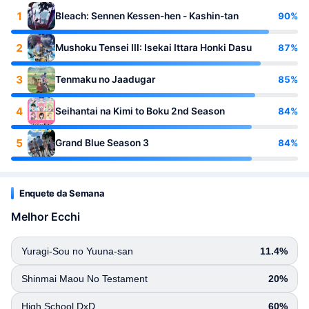
1
90%
Bleach: Sennen Kessen-hen - Kashin-tan
2
87%
Mushoku Tensei III: Isekai Ittara Honki Dasu
3
85%
Tenmaku no Jaadugar
4
84%
Seihantai na Kimi to Boku 2nd Season
5
84%
Grand Blue Season 3
Enquete da Semana
Melhor Ecchi
Yuragi-Sou no Yuuna-san
11.4%
Shinmai Maou No Testament
20%
High School DxD
60%