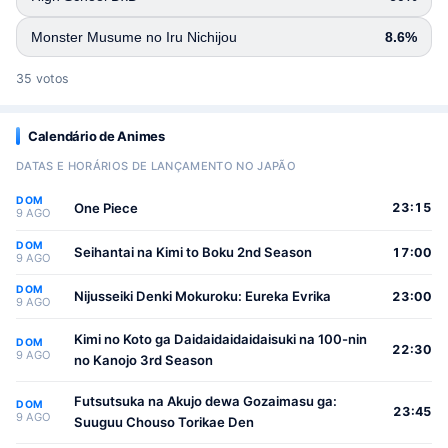
Monster Musume no Iru Nichijou
8.6%
35 votos
Calendário de Animes
DATAS E HORÁRIOS DE LANÇAMENTO NO JAPÃO
DOM
One Piece
23:15
9 AGO
DOM
Seihantai na Kimi to Boku 2nd Season
17:00
9 AGO
DOM
Nijusseiki Denki Mokuroku: Eureka Evrika
23:00
9 AGO
Kimi no Koto ga Daidaidaidaidaisuki na 100-nin
DOM
22:30
9 AGO
no Kanojo 3rd Season
Futsutsuka na Akujo dewa Gozaimasu ga:
DOM
23:45
9 AGO
Suuguu Chouso Torikae Den