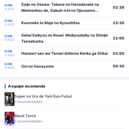
Saijo no Osewa: Takane no Hanadarake na
DOM
02:38
9 AGO
Meimonkou de, Gakuin Ichi no Ojousama
(Seikatsu Nouryoku Kaimu) wo Kagenagara
DOM
Osewa suru Koto ni Narimashita
Kuroneko to Majo no Kyoushitsu
23:30
9 AGO
Sekai Saikyou no Kouei: Meikyuukoku no Shinjin
DOM
22:00
9 AGO
Tansakusha
DOM
Hanaori-san wa Tensei shitemo Kenka ga Shitai
02:00
9 AGO
DOM
Oni no Hanayome
00:30
9 AGO
A equipe recomenda
Super no Ura de Yani Suu Futari
3 recomendações
Black Torch
2 recomendações