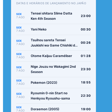
DATAS E HORÁRIOS DE LANÇAMENTO NO JAPÃO
Tensei shitara Slime Datta
SEX
23:00
7 AGO
Ken 4th Season
SEX
Yani Neko
00:30
7 AGO
Tsuihou sareta Tensei
SEX
00:26
7 AGO
Juukishi wa Game Chishiki de
Musou suru
SEX
Otome Kaijuu Caraméliser
01:28
7 AGO
Nige Jouzu no Wakagimi 2nd
SEX
23:30
7 AGO
Season
SEX
Pokemon (2023)
18:55
7 AGO
Ryoumin 0-nin Start no
SEX
22:30
7 AGO
Henkyou Ryoushu-sama
SEX
Doraemon (2005)
19:00
7 AGO