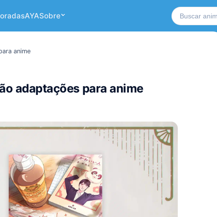
Buscar no si
oradas
AYA
Sobre
para anime
erão adaptações para anime