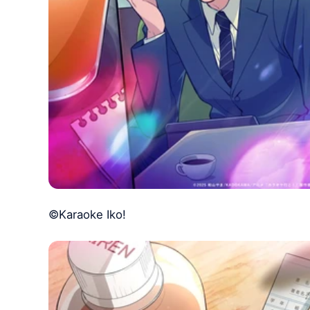
©Karaoke Iko!