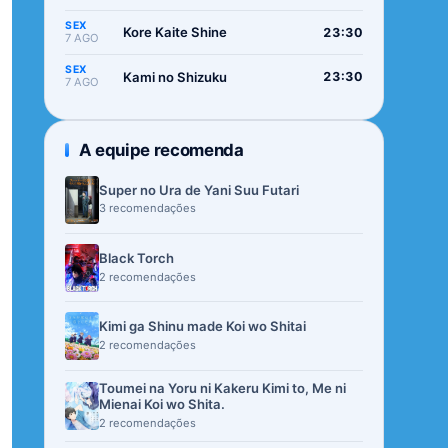
SEX
Kore Kaite Shine
23:30
7 AGO
SEX
Kami no Shizuku
23:30
7 AGO
A equipe recomenda
Super no Ura de Yani Suu Futari
3 recomendações
Black Torch
2 recomendações
Kimi ga Shinu made Koi wo Shitai
2 recomendações
Toumei na Yoru ni Kakeru Kimi to, Me ni
Mienai Koi wo Shita.
2 recomendações