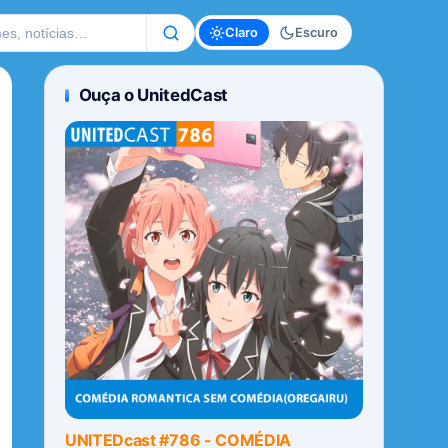
te
Claro
Escuro
Ouça o UnitedCast
UNITEDcast #786 - COMÉDIA