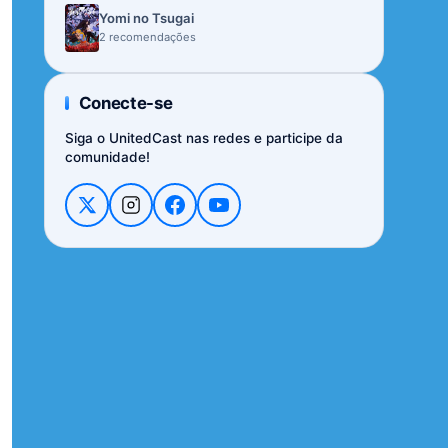
Yomi no Tsugai
2 recomendações
Conecte-se
Siga o UnitedCast nas redes e participe da
comunidade!