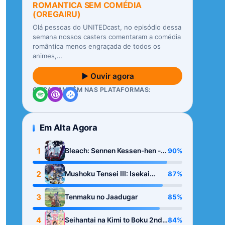
ROMANTICA SEM COMÉDIA
(OREGAIRU)
Olá pessoas do UNITEDcast, no episódio dessa
semana nossos casters comentaram a comédia
romântica menos engraçada de todos os
animes,…
▶ Ouvir agora
OUÇA TAMBÉM NAS PLATAFORMAS:
Em Alta Agora
1
90%
Bleach: Sennen Kessen-hen -
Kashin-tan
2
87%
Mushoku Tensei III: Isekai
Ittara Honki Dasu
3
85%
Tenmaku no Jaadugar
4
84%
Seihantai na Kimi to Boku 2nd