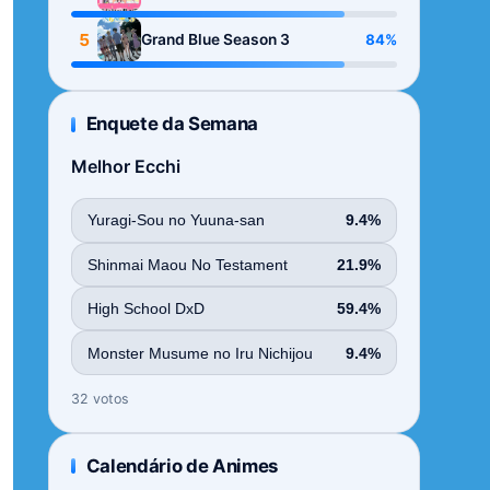
Season
5
84%
Grand Blue Season 3
Enquete da Semana
Melhor Ecchi
Yuragi-Sou no Yuuna-san
9.4%
Shinmai Maou No Testament
21.9%
High School DxD
59.4%
Monster Musume no Iru Nichijou
9.4%
32 votos
Calendário de Animes