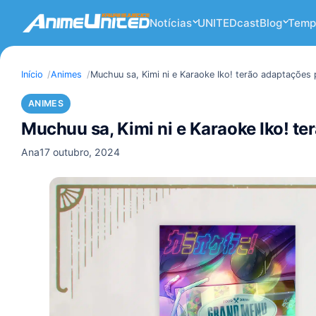
Notícias
UNITEDcast
Blog
Temp
Início
Animes
Muchuu sa, Kimi ni e Karaoke Iko! terão adaptações 
ANIMES
Muchuu sa, Kimi ni e Karaoke Iko! t
Ana
17 outubro, 2024