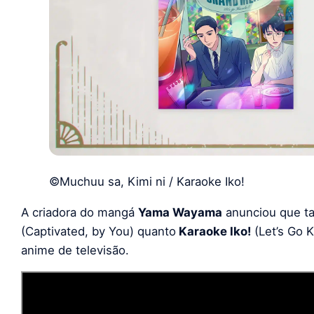
©Muchuu sa, Kimi ni / Karaoke Iko!
A criadora do mangá
Yama Wayama
anunciou que t
(Captivated, by You) quanto
Karaoke Iko!
(Let’s Go 
anime de televisão.