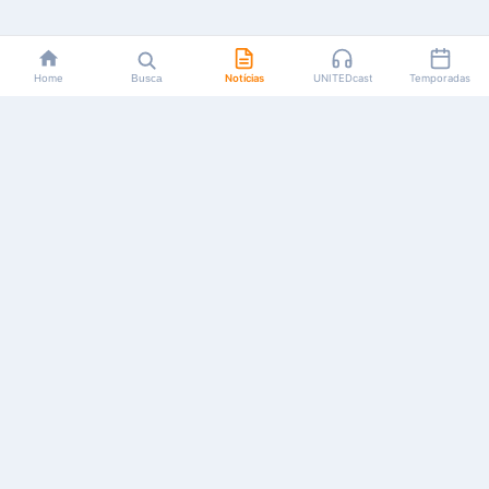
Home
Busca
Notícias
UNITEDcast
Temporadas
Notícias, reviews, guias e podcasts sobre o universo dos
animes!
Feito por fãs, para fãs.
NAVEGAÇÃO
CATEGORIAS
MAIS
Início
Animes
Sobre Nós
Notícias
Mangás
Anuncie