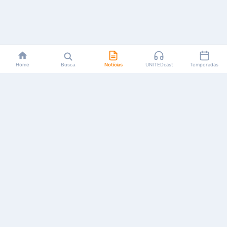
Home
Busca
Notícias
UNITEDcast
Temporadas
Notícias, reviews, guias e podcasts sobre o universo dos
animes!
Feito por fãs, para fãs.
NAVEGAÇÃO
CATEGORIAS
MAIS