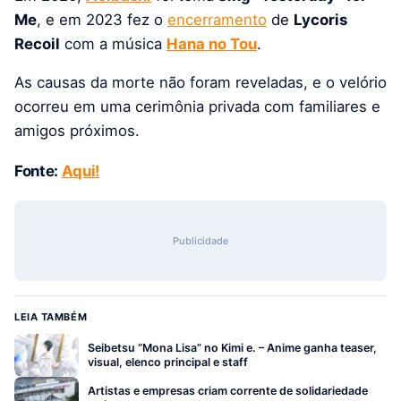
Me
, e em 2023 fez o
encerramento
de
Lycoris
Recoil
com a música
Hana no Tou
.
As causas da morte não foram reveladas, e o velório
ocorreu em uma cerimônia privada com familiares e
amigos próximos.
Fonte:
Aqui!
Publicidade
LEIA TAMBÉM
Seibetsu “Mona Lisa” no Kimi e. – Anime ganha teaser,
visual, elenco principal e staff
Artistas e empresas criam corrente de solidariedade