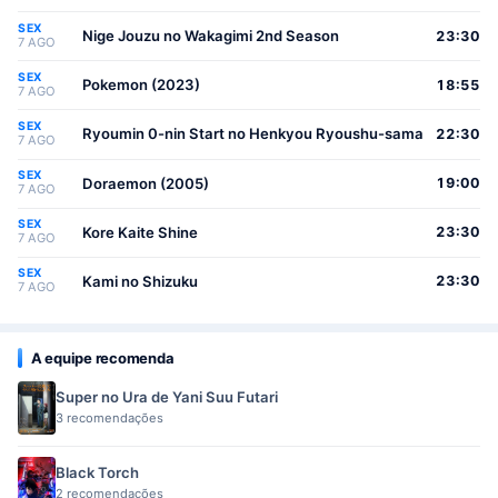
SEX
Nige Jouzu no Wakagimi 2nd Season
23:30
7 AGO
SEX
Pokemon (2023)
18:55
7 AGO
SEX
Ryoumin 0-nin Start no Henkyou Ryoushu-sama
22:30
7 AGO
SEX
Doraemon (2005)
19:00
7 AGO
SEX
Kore Kaite Shine
23:30
7 AGO
SEX
Kami no Shizuku
23:30
7 AGO
A equipe recomenda
Super no Ura de Yani Suu Futari
3 recomendações
Black Torch
2 recomendações