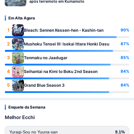
após terremoto em Kumamoto
Em Alta Agora
1
90%
Bleach: Sennen Kessen-hen - Kashin-tan
2
87%
Mushoku Tensei III: Isekai Ittara Honki Dasu
3
85%
Tenmaku no Jaadugar
4
84%
Seihantai na Kimi to Boku 2nd Season
5
84%
Grand Blue Season 3
Enquete da Semana
Melhor Ecchi
Yuragi-Sou no Yuuna-san
9.1%