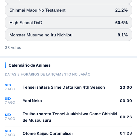
Shinmai Maou No Testament
21.2%
High School DxD
60.6%
Monster Musume no Iru Nichijou
9.1%
33 votos
Calendário de Animes
DATAS E HORÁRIOS DE LANÇAMENTO NO JAPÃO
SEX
Tensei shitara Slime Datta Ken 4th Season
23:00
7 AGO
SEX
Yani Neko
00:30
7 AGO
Tsuihou sareta Tensei Juukishi wa Game Chishiki
SEX
00:26
7 AGO
de Musou suru
SEX
Otome Kaijuu Caraméliser
01:28
7 AGO