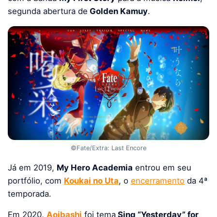
segunda abertura de
Golden Kamuy
.
©Fate/Extra: Last Encore
Já em 2019,
My Hero Academia
entrou em seu
portfólio, com
Koukai no Uta
, o
encerramento
da 4ª
temporada.
Em 2020,
Aoibashi
foi tema
Sing “Yesterday” for