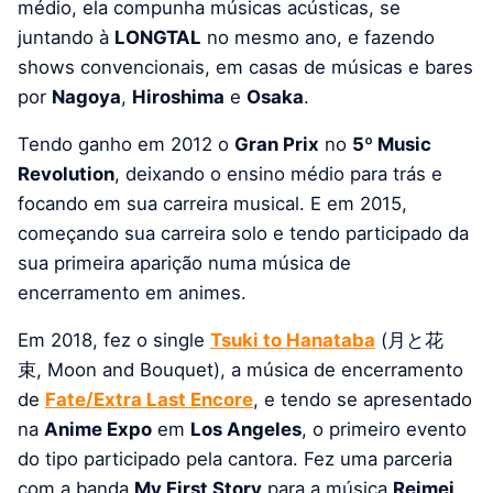
médio, ela compunha músicas acústicas, se
juntando à
LONGTAL
no mesmo ano, e fazendo
shows convencionais, em casas de músicas e bares
por
Nagoya
,
Hiroshima
e
Osaka
.
Tendo ganho em 2012 o
Gran Prix
no
5º Music
Revolution
, deixando o ensino médio para trás e
focando em sua carreira musical. E em 2015,
começando sua carreira solo e tendo participado da
sua primeira aparição numa música de
encerramento em animes.
Em 2018, fez o single
Tsuki to Hanataba
(
月と花
束
,
Moon and Bouquet
), a música de encerramento
de
Fate/Extra Last Encore
, e tendo se apresentado
na
Anime Expo
em
Los Angeles
, o primeiro evento
do tipo participado pela cantora. Fez uma parceria
com a banda
My First Story
para a música
Reimei
,