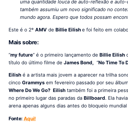
uma quantidade louca de auto-reflexão e auto
também assumiu um novo significado no conte
mundo agora. Espero que todos possam encontr
Este é o 2º
AMV
de
Billie Eilish
e foi feito em cola
Mais sobre:
“
my future
” é o primeiro lançamento de
Billie Eilish
d
título do último filme de
James Bond,
“
No Time To 
Eilish
é a artista mais jovem a aparecer na trilha son
cinco
Grammys
em fevereiro passado por seu álbum
Where Do We Go?
Eilish
também foi a primeira pes
no primeiro lugar das paradas da
Billboard
. Ela hav
arena apenas alguns dias antes do bloqueio mundial 
Fonte:
Aqui!