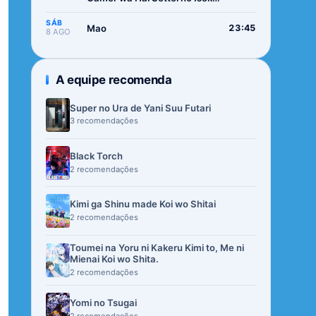
de Musou suru 2nd Season
SÁB
Mao
23:45
8 AGO
A equipe recomenda
Super no Ura de Yani Suu Futari
3 recomendações
Black Torch
2 recomendações
Kimi ga Shinu made Koi wo Shitai
2 recomendações
Toumei na Yoru ni Kakeru Kimi to, Me ni
Mienai Koi wo Shita.
2 recomendações
Yomi no Tsugai
2 recomendações