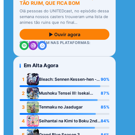
TÃO RUIM, QUE FICA BOM
Olá pessoas do UNITEDcast, no episódio dessa
semana nossos casters trouxeram uma lista de
animes tão ruins que no final…
▶ Ouvir agora
OUÇA TAMBÉM NAS PLATAFORMAS:
Em Alta Agora
1
90%
Bleach: Sennen Kessen-hen -
Kashin-tan
2
87%
Mushoku Tensei III: Isekai
Ittara Honki Dasu
3
85%
Tenmaku no Jaadugar
4
84%
Seihantai na Kimi to Boku 2nd
Season
5
84%
Grand Blue Season 3