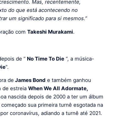
-crescimento. Mas, recentemente,
xto do que está acontecendo no
ar um significado para si mesmos.”
boração com
Takeshi Murakami
.
epois de ”
No Time To Die
“, a música-
Die
“
.
ora de
James Bond
e também ganhou
 de estreia
When We All Adormate,
soa nascida depois de 2000 a ter um álbum
ia começado sua primeira turnê esgotada na
por coronavírus, adiando a turnê até 2021.