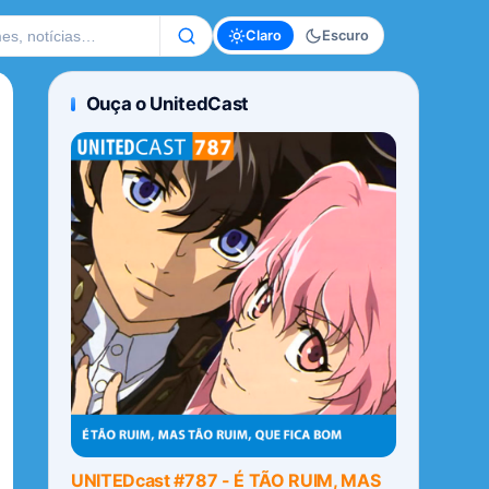
te
Claro
Escuro
Ouça o UnitedCast
UNITEDcast #787 - É TÃO RUIM, MAS