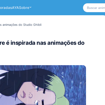
Buscar no si
oradas
AYA
Sobre
nas animações do Studio Ghibli
ture é inspirada nas animações do