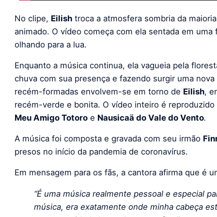
No clipe,
Eilish
troca a atmosfera sombria da maiori
animado. O vídeo começa com ela sentada em uma f
olhando para a lua.
Enquanto a música continua, ela vagueia pela flores
chuva com sua presença e fazendo surgir uma nova v
recém-formadas envolvem-se em torno de
Eilish
, e
recém-verde e bonita. O vídeo inteiro é reproduzi
Meu Amigo Totoro
e
Nausicaä do Vale do Vento
.
A música foi composta e gravada com seu irmão
Fin
presos no início da pandemia de coronavírus.
Em mensagem para os fãs, a cantora afirma que é 
“É uma música realmente pessoal e especial 
música, era exatamente onde minha cabeça es