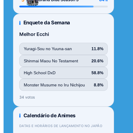
Enquete da Semana
Melhor Ecchi
Yuragi-Sou no Yuuna-san
11.8%
Shinmai Maou No Testament
20.6%
High School DxD
58.8%
Monster Musume no Iru Nichijou
8.8%
34 votos
Calendário de Animes
DATAS E HORÁRIOS DE LANÇAMENTO NO JAPÃO