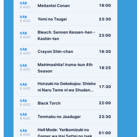
SÁB
Meitantei Conan
18:00
8 AGO
SÁB
Yomi no Tsugai
23:30
8 AGO
Bleach: Sennen Kessen-hen -
SÁB
23:00
8 AGO
Kashin-tan
SÁB
Crayon Shin-chan
16:30
8 AGO
Mairimashita! Iruma-kun 4th
SÁB
18:25
8 AGO
Season
Honzuki no Gekokujou: Shisho
SÁB
17:30
8 AGO
ni Naru Tame ni wa Shudan
wo Erandeiraremasen -
SÁB
Ryoushu no Youjo
Black Torch
22:00
8 AGO
SÁB
Tenmaku no Jaadugar
23:30
8 AGO
Hell Mode: Yarikomizuki no
SÁB
01:00
8 AGO
Gamer wa Hai Settei no Isekai