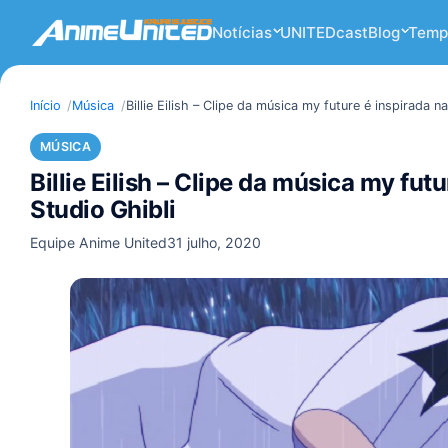
Notícias
UNITEDcast
Blog
Temp
Início
Música
Billie Eilish – Clipe da música my future é inspirada 
MÚSICA
Billie Eilish – Clipe da música my fu
Studio Ghibli
Equipe Anime United
31 julho, 2020