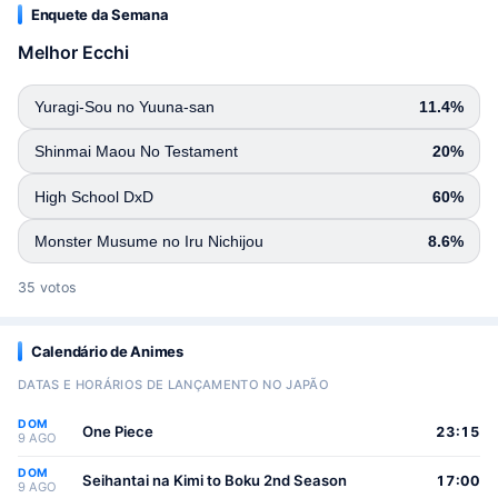
Enquete da Semana
Melhor Ecchi
Yuragi-Sou no Yuuna-san
11.4%
Shinmai Maou No Testament
20%
High School DxD
60%
Monster Musume no Iru Nichijou
8.6%
35 votos
Calendário de Animes
DATAS E HORÁRIOS DE LANÇAMENTO NO JAPÃO
DOM
One Piece
23:15
9 AGO
DOM
Seihantai na Kimi to Boku 2nd Season
17:00
9 AGO