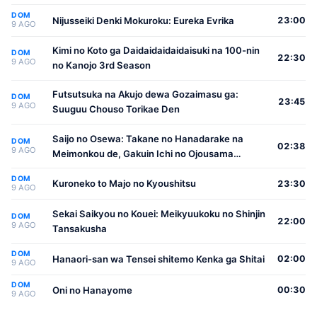
DOM
Nijusseiki Denki Mokuroku: Eureka Evrika
23:00
9 AGO
Kimi no Koto ga Daidaidaidaidaisuki na 100-nin
DOM
22:30
9 AGO
no Kanojo 3rd Season
Futsutsuka na Akujo dewa Gozaimasu ga:
DOM
23:45
9 AGO
Suuguu Chouso Torikae Den
Saijo no Osewa: Takane no Hanadarake na
DOM
02:38
9 AGO
Meimonkou de, Gakuin Ichi no Ojousama
(Seikatsu Nouryoku Kaimu) wo Kagenagara
DOM
Osewa suru Koto ni Narimashita
Kuroneko to Majo no Kyoushitsu
23:30
9 AGO
Sekai Saikyou no Kouei: Meikyuukoku no Shinjin
DOM
22:00
9 AGO
Tansakusha
DOM
Hanaori-san wa Tensei shitemo Kenka ga Shitai
02:00
9 AGO
DOM
Oni no Hanayome
00:30
9 AGO