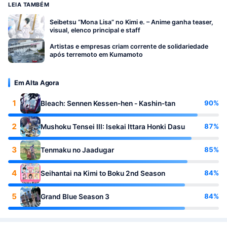
LEIA TAMBÉM
Seibetsu “Mona Lisa” no Kimi e. – Anime ganha teaser,
visual, elenco principal e staff
Artistas e empresas criam corrente de solidariedade
após terremoto em Kumamoto
Em Alta Agora
1
90%
Bleach: Sennen Kessen-hen - Kashin-tan
2
87%
Mushoku Tensei III: Isekai Ittara Honki Dasu
3
85%
Tenmaku no Jaadugar
4
84%
Seihantai na Kimi to Boku 2nd Season
5
84%
Grand Blue Season 3