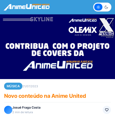
Claro
Escur
MÚSICA
21/07/2023
Novo conteúdo na Anime United
Josué Fraga Costa
2 min de leitura