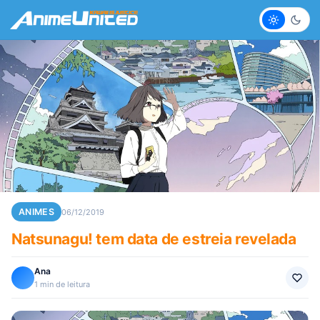
Claro
Escur
ANIMES
06/12/2019
Natsunagu! tem data de estreia revelada
Ana
1 min de leitura