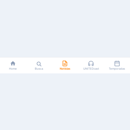
Home
Busca
Notícias
UNITEDcast
Temporadas
Notícias, reviews, guias e podcasts sobre o universo dos
animes!