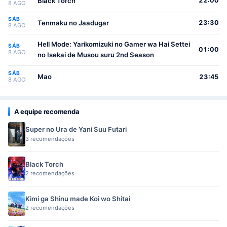
Black Torch
22:00
8 AGO
SÁB
Tenmaku no Jaadugar
23:30
8 AGO
Hell Mode: Yarikomizuki no Gamer wa Hai Settei
SÁB
01:00
8 AGO
no Isekai de Musou suru 2nd Season
SÁB
Mao
23:45
8 AGO
A equipe recomenda
Super no Ura de Yani Suu Futari
3 recomendações
Black Torch
2 recomendações
Kimi ga Shinu made Koi wo Shitai
2 recomendações