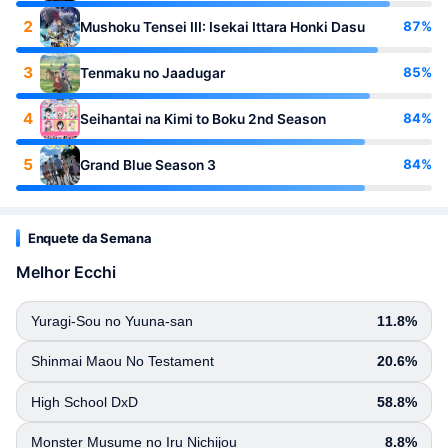
2
87%
Mushoku Tensei III: Isekai Ittara Honki Dasu
3
85%
Tenmaku no Jaadugar
4
84%
Seihantai na Kimi to Boku 2nd Season
5
84%
Grand Blue Season 3
Enquete da Semana
Melhor Ecchi
Yuragi-Sou no Yuuna-san
11.8%
Shinmai Maou No Testament
20.6%
High School DxD
58.8%
Monster Musume no Iru Nichijou
8.8%