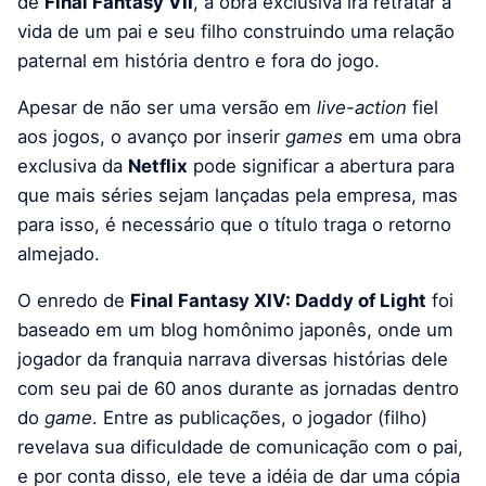
de
Final Fantasy VII
, a obra exclusiva irá retratar a
vida de um pai e seu filho construindo uma relação
paternal em história dentro e fora do jogo.
Apesar de não ser uma versão em
live-action
fiel
aos jogos, o avanço por inserir
games
em uma obra
exclusiva da
Netflix
pode significar a abertura para
que mais séries sejam lançadas pela empresa, mas
para isso, é necessário que o título traga o retorno
almejado.
O enredo de
Final Fantasy XIV: Daddy of Light
foi
baseado em um blog homônimo japonês, onde um
jogador da franquia narrava diversas histórias dele
com seu pai de 60 anos durante as jornadas dentro
do
game
. Entre as publicações, o jogador (filho)
revelava sua dificuldade de comunicação com o pai,
e por conta disso, ele teve a idéia de dar uma cópia