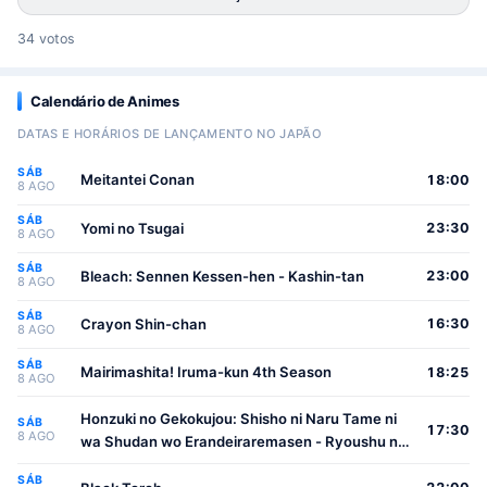
34 votos
Calendário de Animes
DATAS E HORÁRIOS DE LANÇAMENTO NO JAPÃO
SÁB
Meitantei Conan
18:00
8 AGO
SÁB
Yomi no Tsugai
23:30
8 AGO
SÁB
Bleach: Sennen Kessen-hen - Kashin-tan
23:00
8 AGO
SÁB
Crayon Shin-chan
16:30
8 AGO
SÁB
Mairimashita! Iruma-kun 4th Season
18:25
8 AGO
Honzuki no Gekokujou: Shisho ni Naru Tame ni
SÁB
17:30
8 AGO
wa Shudan wo Erandeiraremasen - Ryoushu no
Youjo
SÁB