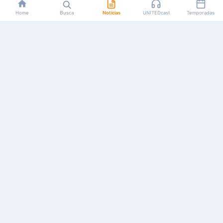
Home
Busca
Notícias
UNITEDcast
Temporadas
Notícias, reviews, guias e podcasts sobre o universo dos
animes!
Feito por fãs, para fãs.
NAVEGAÇÃO
CATEGORIAS
MAIS
Início
Animes
Sobre Nós
Notícias
Mangás
Anuncie
Artigos
Games
AYA