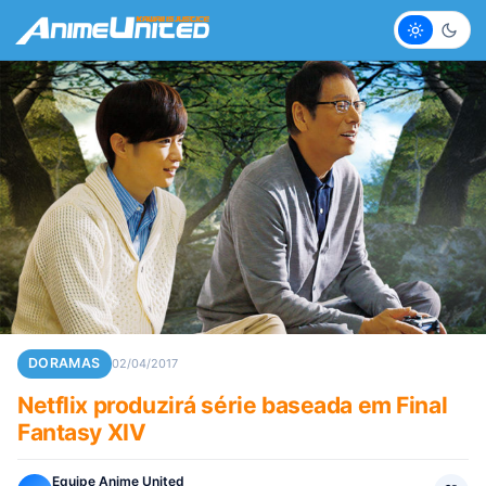
Claro
Escur
DORAMAS
02/04/2017
Netflix produzirá série baseada em Final
Fantasy XIV
Equipe Anime United