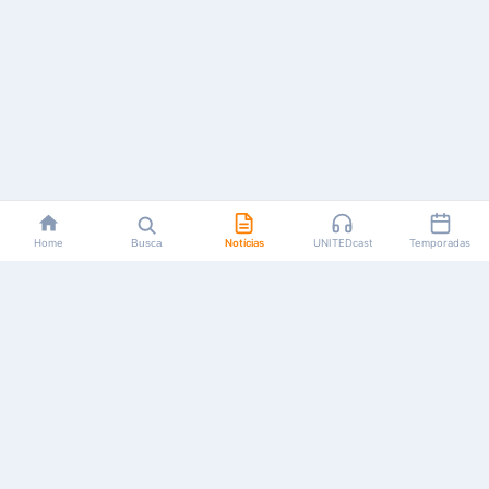
Home
Busca
Notícias
UNITEDcast
Temporadas
Notícias, reviews, guias e podcasts sobre o universo dos
animes!
Feito por fãs, para fãs.