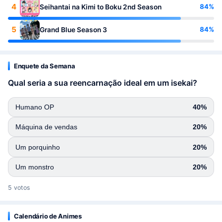
4
84%
Seihantai na Kimi to Boku 2nd Season
5
84%
Grand Blue Season 3
Enquete da Semana
Qual seria a sua reencarnação ideal em um isekai?
Humano OP
40%
Máquina de vendas
20%
Um porquinho
20%
Um monstro
20%
5 votos
Calendário de Animes