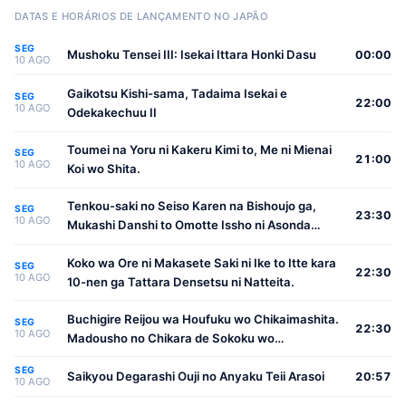
DATAS E HORÁRIOS DE LANÇAMENTO NO JAPÃO
SEG
Mushoku Tensei III: Isekai Ittara Honki Dasu
00:00
10 AGO
Gaikotsu Kishi-sama, Tadaima Isekai e
SEG
22:00
10 AGO
Odekakechuu II
Toumei na Yoru ni Kakeru Kimi to, Me ni Mienai
SEG
21:00
10 AGO
Koi wo Shita.
Tenkou-saki no Seiso Karen na Bishoujo ga,
SEG
23:30
10 AGO
Mukashi Danshi to Omotte Issho ni Asonda
Osananajimi Datta Ken
Koko wa Ore ni Makasete Saki ni Ike to Itte kara
SEG
22:30
10 AGO
10-nen ga Tattara Densetsu ni Natteita.
Buchigire Reijou wa Houfuku wo Chikaimashita.
SEG
22:30
10 AGO
Madousho no Chikara de Sokoku wo
Tatakitsubushimasu
SEG
Saikyou Degarashi Ouji no Anyaku Teii Arasoi
20:57
10 AGO