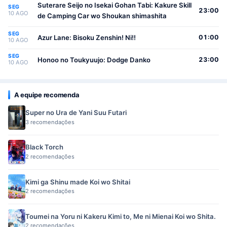
Suterare Seijo no Isekai Gohan Tabi: Kakure Skill
SEG
23:00
10 AGO
de Camping Car wo Shoukan shimashita
SEG
Azur Lane: Bisoku Zenshin! Ni!!
01:00
10 AGO
SEG
Honoo no Toukyuujo: Dodge Danko
23:00
10 AGO
A equipe recomenda
Super no Ura de Yani Suu Futari
3 recomendações
Black Torch
2 recomendações
Kimi ga Shinu made Koi wo Shitai
2 recomendações
Toumei na Yoru ni Kakeru Kimi to, Me ni Mienai Koi wo Shita.
2 recomendações