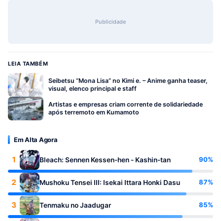
Publicidade
LEIA TAMBÉM
Seibetsu “Mona Lisa” no Kimi e. – Anime ganha teaser,
visual, elenco principal e staff
Artistas e empresas criam corrente de solidariedade
após terremoto em Kumamoto
Em Alta Agora
1
90%
Bleach: Sennen Kessen-hen - Kashin-tan
2
87%
Mushoku Tensei III: Isekai Ittara Honki Dasu
3
85%
Tenmaku no Jaadugar