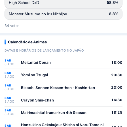
High School DxD
58.8%
Monster Musume no Iru Nichijou
8.8%
34 votos
Calendário de Animes
DATAS E HORÁRIOS DE LANÇAMENTO NO JAPÃO
SÁB
Meitantei Conan
18:00
8 AGO
SÁB
Yomi no Tsugai
23:30
8 AGO
SÁB
Bleach: Sennen Kessen-hen - Kashin-tan
23:00
8 AGO
SÁB
Crayon Shin-chan
16:30
8 AGO
SÁB
Mairimashita! Iruma-kun 4th Season
18:25
8 AGO
Honzuki no Gekokujou: Shisho ni Naru Tame ni
SÁB