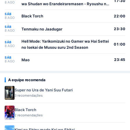
17:30
8 AGO
wa Shudan wo Erandeiraremasen - Ryoushu no
Youjo
SÁB
Black Torch
22:00
8 AGO
SÁB
Tenmaku no Jaadugar
23:30
8 AGO
Hell Mode: Yarikomizuki no Gamer wa Hai Settei
SÁB
01:00
8 AGO
no Isekai de Musou suru 2nd Season
SÁB
Mao
23:45
8 AGO
A equipe recomenda
Super no Ura de Yani Suu Futari
3 recomendações
Black Torch
2 recomendações
Kimi ga Shinu made Koi wo Shitai