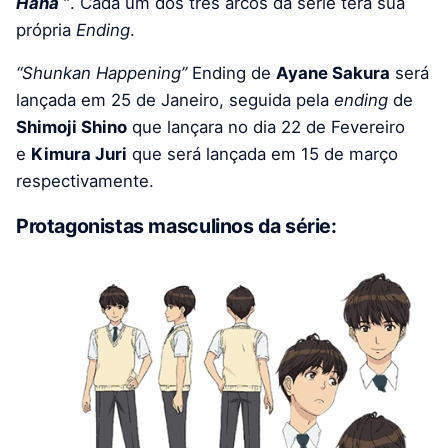
Hana
“
. Cada um dos três arcos da série terá sua
própria
Ending
.
“Shunkan Happening”
Ending de
Ayane Sakura
será
lançada em 25 de Janeiro, seguida pela
ending
de
Shimoji Shino
que lançara no dia 22 de Fevereiro
e
Kimura Juri
que será lançada em 15 de março
respectivamente.
Protagonistas masculinos da série: