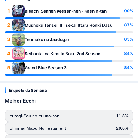
1
90%
Bleach: Sennen Kessen-hen - Kashin-tan
2
87%
Mushoku Tensei III: Isekai Ittara Honki Dasu
3
85%
Tenmaku no Jaadugar
4
84%
Seihantai na Kimi to Boku 2nd Season
5
84%
Grand Blue Season 3
Enquete da Semana
Melhor Ecchi
Yuragi-Sou no Yuuna-san
11.8%
Shinmai Maou No Testament
20.6%