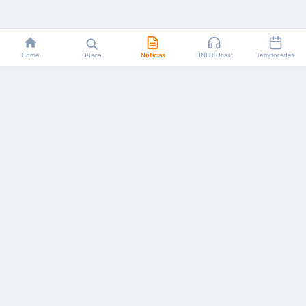
Home
Busca
Notícias
UNITEDcast
Temporadas
Notícias, reviews, guias e podcasts sobre o universo dos
animes!
Feito por fãs, para fãs.
NAVEGAÇÃO
CATEGORIAS
MAIS
Início
Animes
Sobre Nós