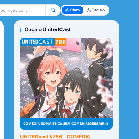
te
Claro
Escuro
Ouça o UnitedCast
UNITEDcast #786 - COMÉDIA