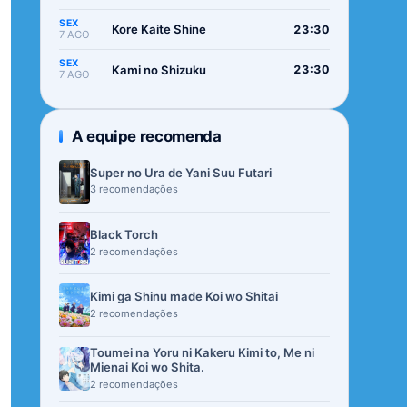
SEX
Kore Kaite Shine
23:30
7 AGO
SEX
Kami no Shizuku
23:30
7 AGO
A equipe recomenda
Super no Ura de Yani Suu Futari
3 recomendações
Black Torch
2 recomendações
Kimi ga Shinu made Koi wo Shitai
2 recomendações
Toumei na Yoru ni Kakeru Kimi to, Me ni
Mienai Koi wo Shita.
2 recomendações