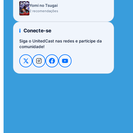
Yomi no Tsugai
2 recomendações
Conecte-se
Siga o UnitedCast nas redes e participe da
comunidade!