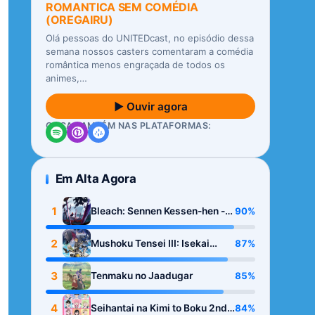
ROMANTICA SEM COMÉDIA
(OREGAIRU)
Olá pessoas do UNITEDcast, no episódio dessa
semana nossos casters comentaram a comédia
romântica menos engraçada de todos os
animes,…
▶ Ouvir agora
OUÇA TAMBÉM NAS PLATAFORMAS:
Em Alta Agora
1
90%
Bleach: Sennen Kessen-hen -
Kashin-tan
2
87%
Mushoku Tensei III: Isekai
Ittara Honki Dasu
3
85%
Tenmaku no Jaadugar
4
84%
Seihantai na Kimi to Boku 2nd