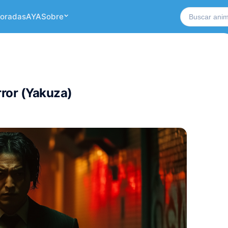
Buscar no si
oradas
AYA
Sobre
rror (Yakuza)