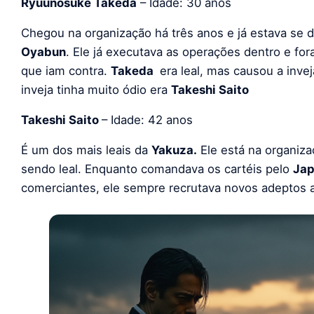
Ryuunosuke Takeda
– Idade: 30 anos
Chegou na organização há três anos e já estava se
Oyabun
. Ele já executava as operações dentro e for
que iam contra.
Takeda
era leal, mas causou a inve
inveja tinha muito ódio era
Takeshi Saito
Takeshi Saito
– Idade: 42 anos
É um dos mais leais da
Yakuza.
Ele está na organiz
sendo leal. Enquanto comandava os cartéis pelo
Jap
comerciantes, ele sempre recrutava novos adeptos a 