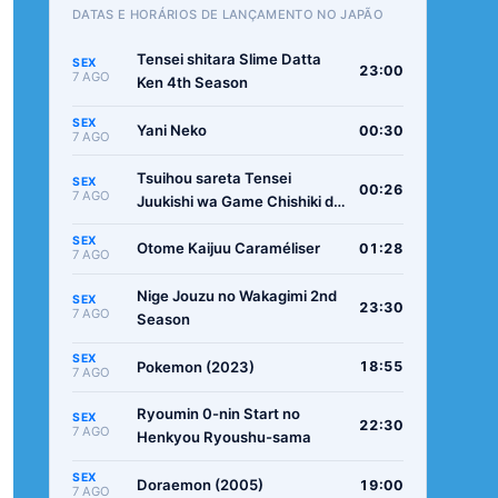
DATAS E HORÁRIOS DE LANÇAMENTO NO JAPÃO
Tensei shitara Slime Datta
SEX
23:00
7 AGO
Ken 4th Season
SEX
Yani Neko
00:30
7 AGO
Tsuihou sareta Tensei
SEX
00:26
7 AGO
Juukishi wa Game Chishiki de
Musou suru
SEX
Otome Kaijuu Caraméliser
01:28
7 AGO
Nige Jouzu no Wakagimi 2nd
SEX
23:30
7 AGO
Season
SEX
Pokemon (2023)
18:55
7 AGO
Ryoumin 0-nin Start no
SEX
22:30
7 AGO
Henkyou Ryoushu-sama
SEX
Doraemon (2005)
19:00
7 AGO