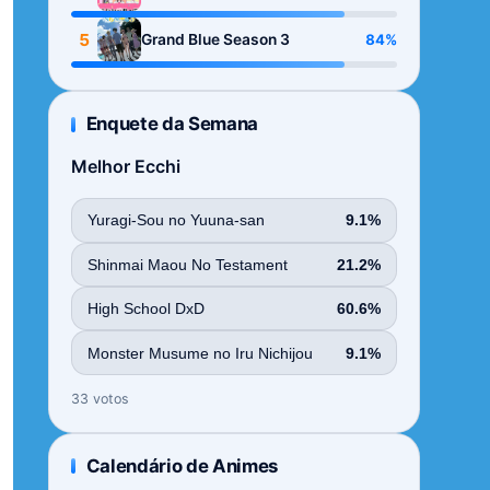
Season
5
84%
Grand Blue Season 3
Enquete da Semana
Melhor Ecchi
Yuragi-Sou no Yuuna-san
9.1%
Shinmai Maou No Testament
21.2%
High School DxD
60.6%
Monster Musume no Iru Nichijou
9.1%
33 votos
Calendário de Animes