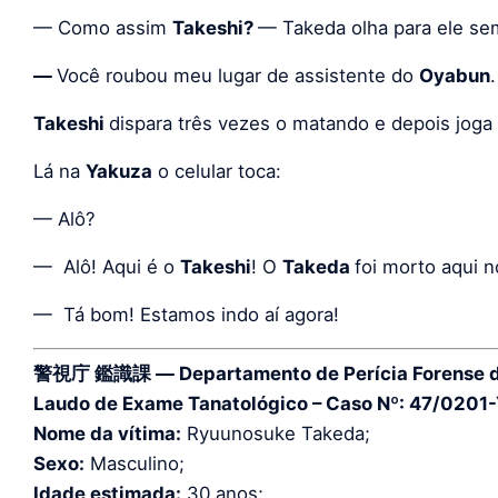
— Como assim
Takeshi?
— Takeda olha para ele se
—
Você roubou meu lugar de assistente do
Oyabun
.
Takeshi
dispara três vezes o matando e depois joga 
Lá na
Yakuza
o celular toca:
— Alô?
— Alô! Aqui é o
Takeshi
! O
Takeda
foi morto aqui n
— Tá bom! Estamos indo aí agora!
警視庁 鑑識課 — Departamento de Perícia Forense da 
Laudo de Exame Tanatológico – Caso Nº: 47/0201
Nome da vítima:
Ryuunosuke Takeda;
Sexo:
Masculino;
Idade estimada:
30 anos;