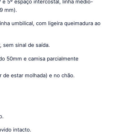
 e 5º espaço intercostal, linha médio-
. 9 mm).
inha umbilical, com ligeira queimadura ao
, sem sinal de saída.
ndo 50mm e camisa parcialmente
r de estar molhada) e no chão.
o.
vido intacto.