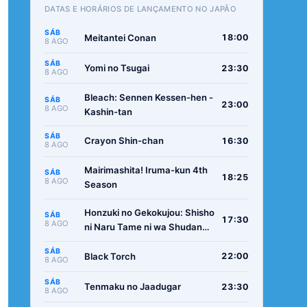
DATAS E HORÁRIOS DE LANÇAMENTO NO JAPÃO
SÁB
Meitantei Conan
18:00
8 AGO
SÁB
Yomi no Tsugai
23:30
8 AGO
Bleach: Sennen Kessen-hen -
SÁB
23:00
8 AGO
Kashin-tan
SÁB
Crayon Shin-chan
16:30
8 AGO
Mairimashita! Iruma-kun 4th
SÁB
18:25
8 AGO
Season
Honzuki no Gekokujou: Shisho
SÁB
17:30
8 AGO
ni Naru Tame ni wa Shudan
wo Erandeiraremasen -
SÁB
Ryoushu no Youjo
Black Torch
22:00
8 AGO
SÁB
Tenmaku no Jaadugar
23:30
8 AGO