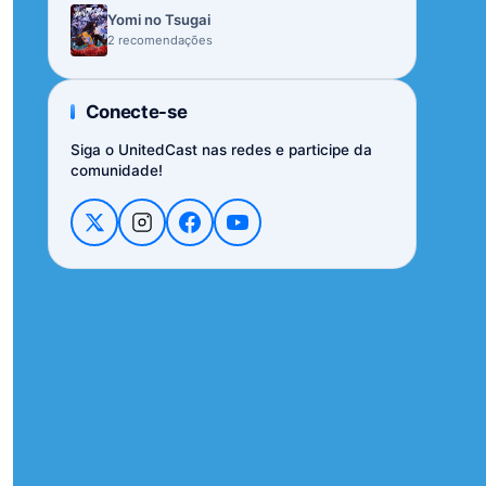
Yomi no Tsugai
2 recomendações
Conecte-se
Siga o UnitedCast nas redes e participe da
comunidade!