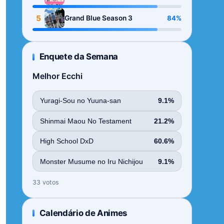
Season
5
84%
Grand Blue Season 3
Enquete da Semana
Melhor Ecchi
Yuragi-Sou no Yuuna-san
9.1%
Shinmai Maou No Testament
21.2%
High School DxD
60.6%
Monster Musume no Iru Nichijou
9.1%
33 votos
Calendário de Animes