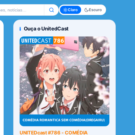
te
Claro
Escuro
Ouça o UnitedCast
UNITEDcast #786 - COMÉDIA