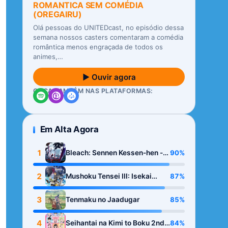
ROMANTICA SEM COMÉDIA
(OREGAIRU)
Olá pessoas do UNITEDcast, no episódio dessa
semana nossos casters comentaram a comédia
romântica menos engraçada de todos os
animes,…
▶ Ouvir agora
OUÇA TAMBÉM NAS PLATAFORMAS:
Em Alta Agora
1
90%
Bleach: Sennen Kessen-hen -
Kashin-tan
2
87%
Mushoku Tensei III: Isekai
Ittara Honki Dasu
3
85%
Tenmaku no Jaadugar
4
84%
Seihantai na Kimi to Boku 2nd