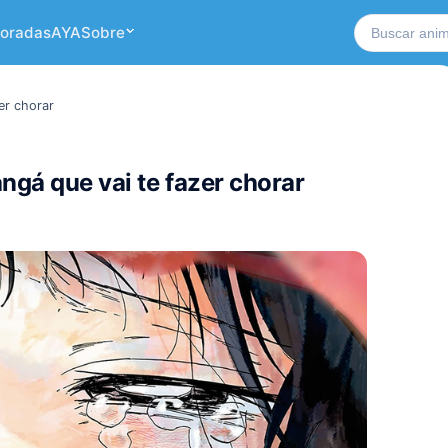
Buscar no si
oradas
AYA
Sobre
er chorar
ngá que vai te fazer chorar