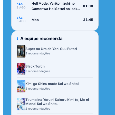
Hell Mode: Yarikomizuki no
SÁB
01:00
8 AGO
Gamer wa Hai Settei no Isekai
de Musou suru 2nd Season
SÁB
Mao
23:45
8 AGO
A equipe recomenda
Super no Ura de Yani Suu Futari
3 recomendações
Black Torch
2 recomendações
Kimi ga Shinu made Koi wo Shitai
2 recomendações
Toumei na Yoru ni Kakeru Kimi to, Me ni
Mienai Koi wo Shita.
2 recomendações