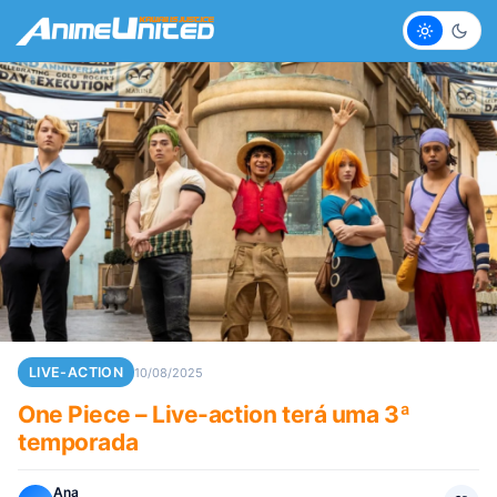
Claro
Escur
LIVE-ACTION
10/08/2025
One Piece – Live-action terá uma 3ª
temporada
Ana