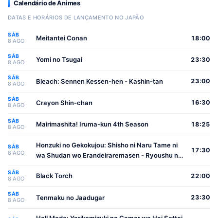
Calendário de Animes
DATAS E HORÁRIOS DE LANÇAMENTO NO JAPÃO
SÁB
Meitantei Conan
18:00
8 AGO
SÁB
Yomi no Tsugai
23:30
8 AGO
SÁB
Bleach: Sennen Kessen-hen - Kashin-tan
23:00
8 AGO
SÁB
Crayon Shin-chan
16:30
8 AGO
SÁB
Mairimashita! Iruma-kun 4th Season
18:25
8 AGO
Honzuki no Gekokujou: Shisho ni Naru Tame ni
SÁB
17:30
8 AGO
wa Shudan wo Erandeiraremasen - Ryoushu no
Youjo
SÁB
Black Torch
22:00
8 AGO
SÁB
Tenmaku no Jaadugar
23:30
8 AGO