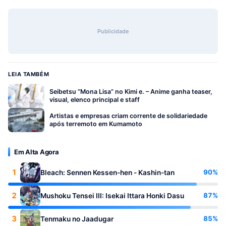
Publicidade
LEIA TAMBÉM
Seibetsu “Mona Lisa” no Kimi e. – Anime ganha teaser,
visual, elenco principal e staff
Artistas e empresas criam corrente de solidariedade
após terremoto em Kumamoto
Em Alta Agora
1
90%
Bleach: Sennen Kessen-hen - Kashin-tan
2
87%
Mushoku Tensei III: Isekai Ittara Honki Dasu
3
85%
Tenmaku no Jaadugar