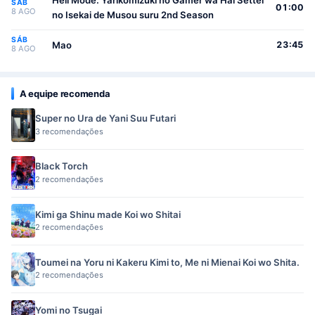
Hell Mode: Yarikomizuki no Gamer wa Hai Settei
SÁB
01:00
8 AGO
no Isekai de Musou suru 2nd Season
SÁB
Mao
23:45
8 AGO
A equipe recomenda
Super no Ura de Yani Suu Futari
3 recomendações
Black Torch
2 recomendações
Kimi ga Shinu made Koi wo Shitai
2 recomendações
Toumei na Yoru ni Kakeru Kimi to, Me ni Mienai Koi wo Shita.
2 recomendações
Yomi no Tsugai