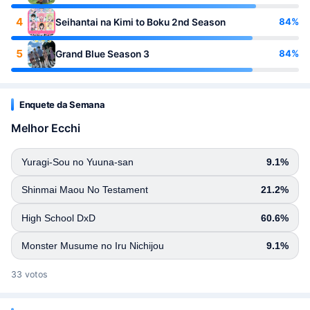
4
84%
Seihantai na Kimi to Boku 2nd Season
5
84%
Grand Blue Season 3
Enquete da Semana
Melhor Ecchi
Yuragi-Sou no Yuuna-san
9.1%
Shinmai Maou No Testament
21.2%
High School DxD
60.6%
Monster Musume no Iru Nichijou
9.1%
33 votos