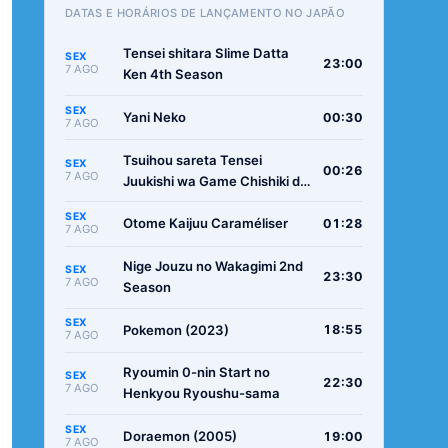
DATAS E HORÁRIOS DE LANÇAMENTO NO JAPÃO
Tensei shitara Slime Datta
SEX
23:00
7 AGO
Ken 4th Season
SEX
Yani Neko
00:30
7 AGO
Tsuihou sareta Tensei
SEX
00:26
7 AGO
Juukishi wa Game Chishiki de
Musou suru
SEX
Otome Kaijuu Caraméliser
01:28
7 AGO
Nige Jouzu no Wakagimi 2nd
SEX
23:30
7 AGO
Season
SEX
Pokemon (2023)
18:55
7 AGO
Ryoumin 0-nin Start no
SEX
22:30
7 AGO
Henkyou Ryoushu-sama
SEX
Doraemon (2005)
19:00
7 AGO