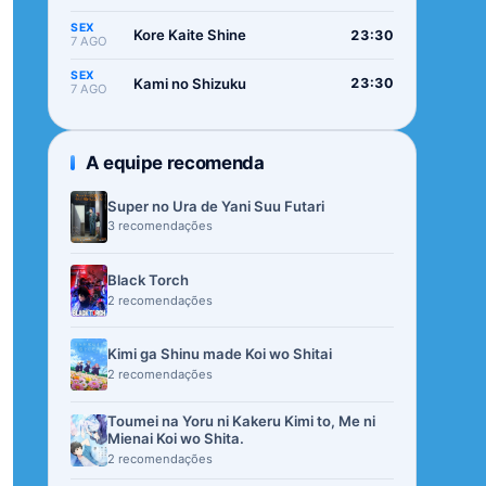
SEX
Kore Kaite Shine
23:30
7 AGO
SEX
Kami no Shizuku
23:30
7 AGO
A equipe recomenda
Super no Ura de Yani Suu Futari
3 recomendações
Black Torch
2 recomendações
Kimi ga Shinu made Koi wo Shitai
2 recomendações
Toumei na Yoru ni Kakeru Kimi to, Me ni
Mienai Koi wo Shita.
2 recomendações