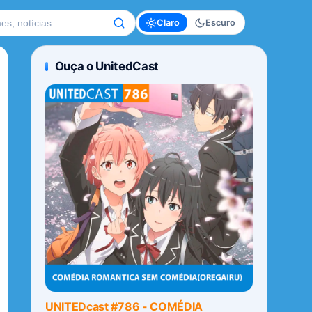
te
Claro
Escuro
Ouça o UnitedCast
UNITEDcast #786 - COMÉDIA