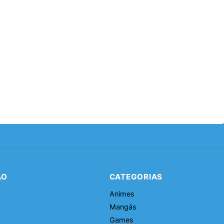
ÃO
CATEGORIAS
Animes
Mangás
Games