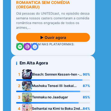
ROMANTICA SEM COMÉDIA
(OREGAIRU)
Olá pessoas do UNITEDcast, no episódio dessa
semana nossos casters comentaram a comédia
romântica menos engraçada de todos os
animes,…
▶ Ouvir agora
OUÇA TAMBÉM NAS PLATAFORMAS:
Em Alta Agora
1
90%
Bleach: Sennen Kessen-hen -
Kashin-tan
2
87%
Mushoku Tensei III: Isekai
Ittara Honki Dasu
3
85%
Tenmaku no Jaadugar
4
84%
Seihantai na Kimi to Boku 2nd