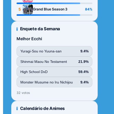
Season
5
84%
Grand Blue Season 3
Enquete da Semana
Melhor Ecchi
Yuragi-Sou no Yuuna-san
9.4%
Shinmai Maou No Testament
21.9%
High School DxD
59.4%
Monster Musume no Iru Nichijou
9.4%
32 votos
Calendário de Animes