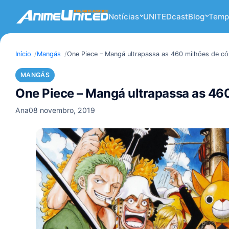
Notícias
UNITEDcast
Blog
Temp
Início
Mangás
One Piece – Mangá ultrapassa as 460 milhões de c
MANGÁS
One Piece – Mangá ultrapassa as 46
Ana
08 novembro, 2019