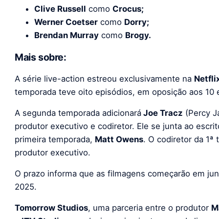
Clive Russell
como
Crocus;
Werner Coetser
como
Dorry;
Brendan Murray
como
Brogy.
Mais sobre:
A série live-action estreou exclusivamente na
Netfli
temporada teve oito episódios, em oposição aos 10 e
A segunda temporada adicionará
Joe Tracz
(Percy J
produtor executivo e codiretor. Ele se junta ao escri
primeira temporada,
Matt Owens
. O codiretor da 1ª
produtor executivo.
O prazo informa que as filmagens começarão em jun
2025.
Tomorrow Studios
, uma parceria entre o produtor
M