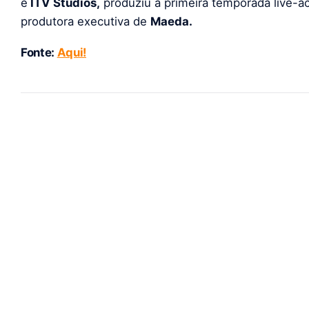
e
ITV Studios,
produziu a primeira temporada live-a
produtora executiva de
Maeda.
Fonte:
Aqui!