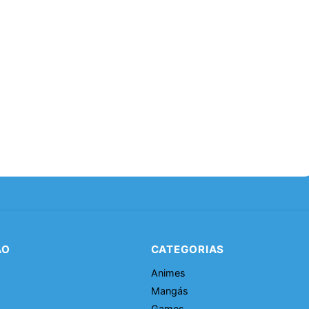
ÃO
CATEGORIAS
Animes
Mangás
Games