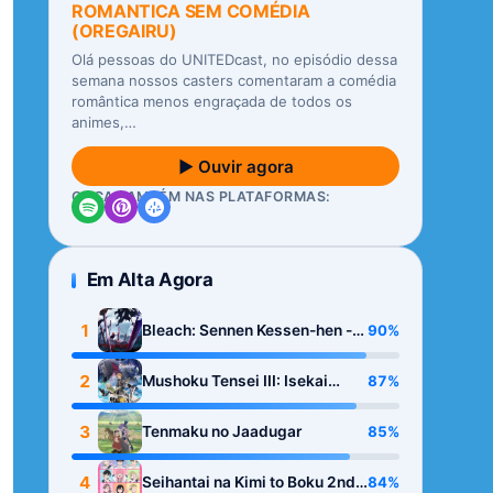
ROMANTICA SEM COMÉDIA
(OREGAIRU)
Olá pessoas do UNITEDcast, no episódio dessa
semana nossos casters comentaram a comédia
romântica menos engraçada de todos os
animes,…
▶ Ouvir agora
OUÇA TAMBÉM NAS PLATAFORMAS:
Em Alta Agora
1
90%
Bleach: Sennen Kessen-hen -
Kashin-tan
2
87%
Mushoku Tensei III: Isekai
Ittara Honki Dasu
3
85%
Tenmaku no Jaadugar
4
84%
Seihantai na Kimi to Boku 2nd