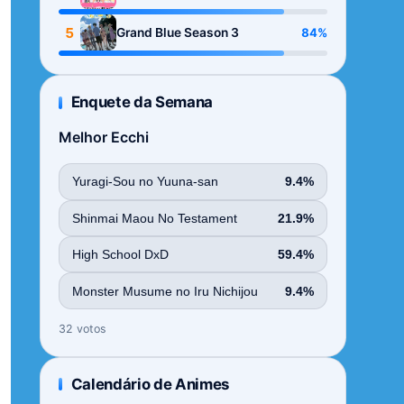
Season
5
84%
Grand Blue Season 3
Enquete da Semana
Melhor Ecchi
Yuragi-Sou no Yuuna-san
9.4%
Shinmai Maou No Testament
21.9%
High School DxD
59.4%
Monster Musume no Iru Nichijou
9.4%
32 votos
Calendário de Animes