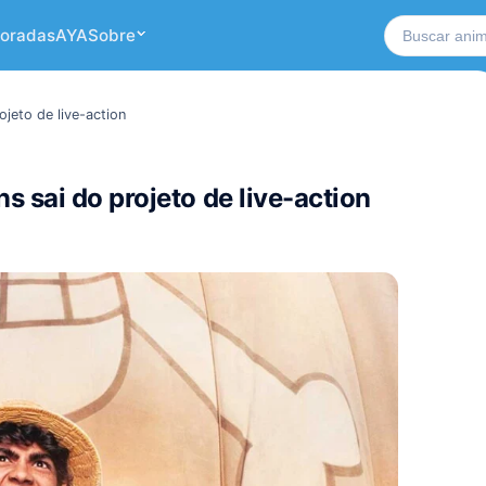
Buscar no si
oradas
AYA
Sobre
jeto de live-action
 sai do projeto de live-action