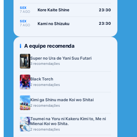
SEX
Kore Kaite Shine
23:30
7 AGO
SEX
Kami no Shizuku
23:30
7 AGO
A equipe recomenda
Super no Ura de Yani Suu Futari
3 recomendações
Black Torch
2 recomendações
Kimi ga Shinu made Koi wo Shitai
2 recomendações
Toumei na Yoru ni Kakeru Kimi to, Me ni
Mienai Koi wo Shita.
2 recomendações