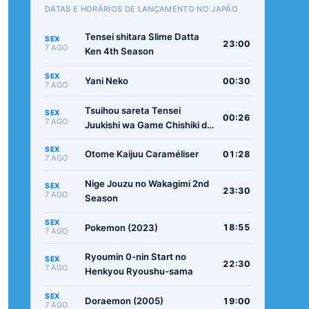
DATAS E HORÁRIOS DE LANÇAMENTO NO JAPÃO
Tensei shitara Slime Datta
SEX
23:00
7 AGO
Ken 4th Season
SEX
Yani Neko
00:30
7 AGO
Tsuihou sareta Tensei
SEX
00:26
7 AGO
Juukishi wa Game Chishiki de
Musou suru
SEX
Otome Kaijuu Caraméliser
01:28
7 AGO
Nige Jouzu no Wakagimi 2nd
SEX
23:30
7 AGO
Season
SEX
Pokemon (2023)
18:55
7 AGO
Ryoumin 0-nin Start no
SEX
22:30
7 AGO
Henkyou Ryoushu-sama
SEX
Doraemon (2005)
19:00
7 AGO