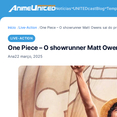
Notícias
UNITEDcast
Blog
Temp
Início
Live-Action
One Piece – O showrunner Matt Owens sai do pro
LIVE-ACTION
One Piece – O showrunner Matt Owens
Ana
22 março, 2025