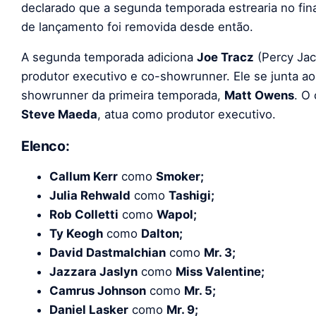
declarado que a segunda temporada estrearia no fin
de lançamento foi removida desde então.
A segunda temporada adiciona
Joe Tracz
(Percy Jac
produtor executivo e co-showrunner. Ele se junta ao 
showrunner da primeira temporada,
Matt Owens
. O
Steve Maeda
, atua como produtor executivo.
Elenco:
Callum Kerr
como
Smoker;
Julia Rehwald
como
Tashigi;
Rob Colletti
como
Wapol;
Ty Keogh
como
Dalton;
David Dastmalchian
como
Mr. 3;
Jazzara Jaslyn
como
Miss Valentine;
Camrus Johnson
como
Mr. 5;
Daniel Lasker
como
Mr. 9;