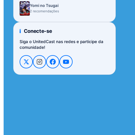
Yomi no Tsugai
2 recomendações
Conecte-se
Siga o UnitedCast nas redes e participe da
comunidade!