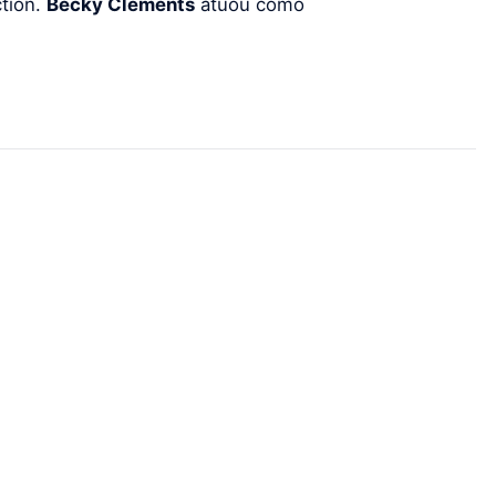
ction.
Becky Clements
atuou como