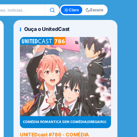
te
Claro
Escuro
Ouça o UnitedCast
UNITEDcast #786 - COMÉDIA