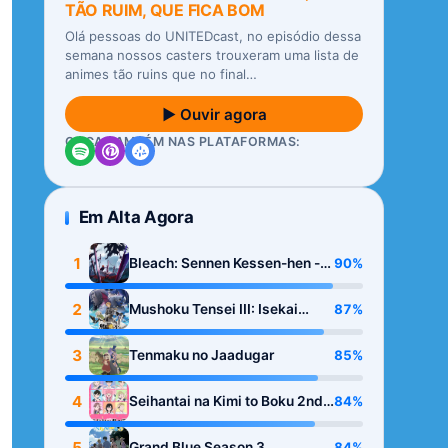
TÃO RUIM, QUE FICA BOM
Olá pessoas do UNITEDcast, no episódio dessa
semana nossos casters trouxeram uma lista de
animes tão ruins que no final…
▶ Ouvir agora
OUÇA TAMBÉM NAS PLATAFORMAS:
Em Alta Agora
1
90%
Bleach: Sennen Kessen-hen -
Kashin-tan
2
87%
Mushoku Tensei III: Isekai
Ittara Honki Dasu
3
85%
Tenmaku no Jaadugar
4
84%
Seihantai na Kimi to Boku 2nd
Season
5
84%
Grand Blue Season 3