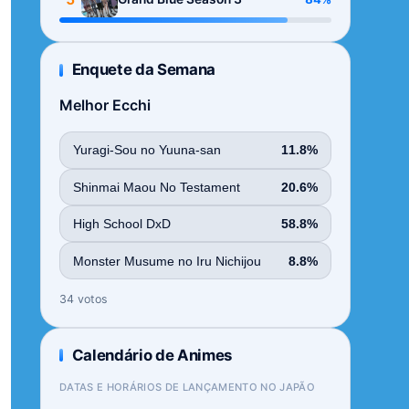
Enquete da Semana
Melhor Ecchi
Yuragi-Sou no Yuuna-san
11.8%
Shinmai Maou No Testament
20.6%
High School DxD
58.8%
Monster Musume no Iru Nichijou
8.8%
34 votos
Calendário de Animes
DATAS E HORÁRIOS DE LANÇAMENTO NO JAPÃO