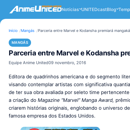
Notícias
UNITEDcast
Blog
Temp
Início
Mangás
Parceria entre Marvel e Kodansha premiará mangak
MANGÁS
Parceria entre Marvel e Kodansha p
Equipe Anime United
09 novembro, 2016
Editora de quadrinhos americana e do segmento literá
visando contemplar artistas com significativa quant
de ter sua obra avaliada por seleto time pertencent
a criação do
Magazine “Marvel” Manga Award,
prêmi
criarem histórias originais, englobando o universo d
famosa empresa dos Estados Unidos.