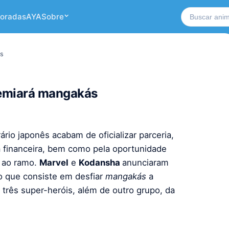
Buscar no si
oradas
AYA
Sobre
ás
remiará mangakás
rio japonês acabam de oficializar parceria,
ia financeira, bem como pela oportunidade
e ao ramo.
Marvel
e
Kodansha
anunciaram
o que consiste em desfiar
mangakás
a
e três super-heróis, além de outro grupo, da