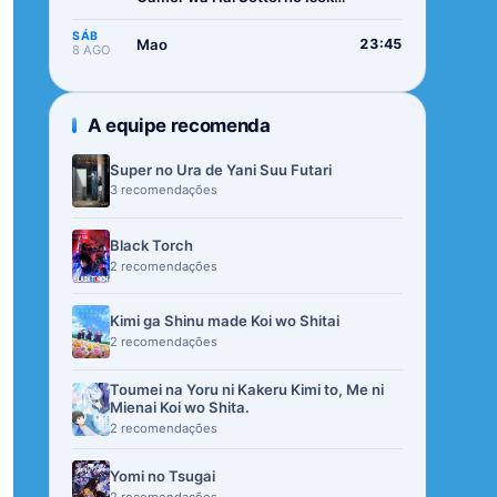
de Musou suru 2nd Season
SÁB
Mao
23:45
8 AGO
A equipe recomenda
Super no Ura de Yani Suu Futari
3 recomendações
Black Torch
2 recomendações
Kimi ga Shinu made Koi wo Shitai
2 recomendações
Toumei na Yoru ni Kakeru Kimi to, Me ni
Mienai Koi wo Shita.
2 recomendações
Yomi no Tsugai
2 recomendações