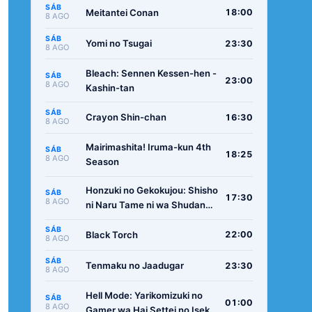
SÁB
Meitantei Conan
18:00
8 AGO
SÁB
Yomi no Tsugai
23:30
8 AGO
Bleach: Sennen Kessen-hen -
SÁB
23:00
8 AGO
Kashin-tan
SÁB
Crayon Shin-chan
16:30
8 AGO
Mairimashita! Iruma-kun 4th
SÁB
18:25
8 AGO
Season
Honzuki no Gekokujou: Shisho
SÁB
17:30
8 AGO
ni Naru Tame ni wa Shudan
wo Erandeiraremasen -
SÁB
Ryoushu no Youjo
Black Torch
22:00
8 AGO
SÁB
Tenmaku no Jaadugar
23:30
8 AGO
Hell Mode: Yarikomizuki no
SÁB
01:00
8 AGO
Gamer wa Hai Settei no Isekai