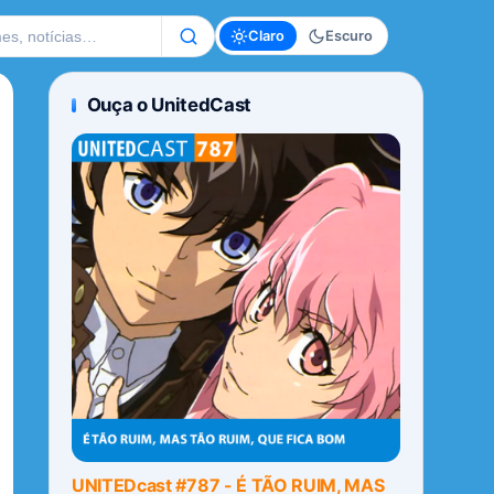
te
Claro
Escuro
Ouça o UnitedCast
UNITEDcast #787 - É TÃO RUIM, MAS