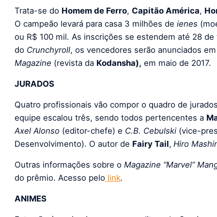
Trata-se do
Homem de Ferro
,
Capitão América
,
Ho
O campeão levará para casa 3 milhões de
ienes
(moe
ou R$ 100 mil. As inscrições se estendem até 28 de
do
Crunchyroll
,
os vencedores serão anunciados em
Magazine
(revista da
Kodansha),
em maio de 2017.
JURADOS
Quatro profissionais vão compor o quadro de jurados
equipe escalou três, sendo todos pertencentes a
Ma
Axel Alonso
(editor-chefe) e
C.B. Cebulski
(vice-pre
Desenvolvimento). O autor de
Fairy Tail
,
Hiro Mashi
Outras informações sobre o
Magazine “Marvel” Man
do
prêmio. Acesso pelo
link
.
ANIMES