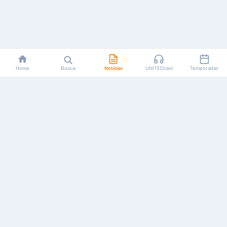
Home
Busca
Notícias
UNITEDcast
Temporadas
Notícias, reviews, guias e podcasts sobre o universo dos
animes!
Feito por fãs, para fãs.