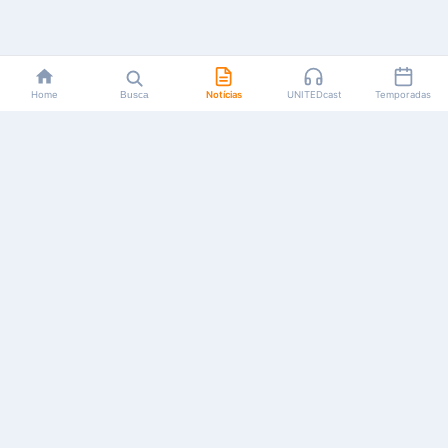
Home
Busca
Notícias
UNITEDcast
Temporadas
Notícias, reviews, guias e podcasts sobre o universo dos
animes!
Feito por fãs, para fãs.
NAVEGAÇÃO
CATEGORIAS
MAIS
Início
Animes
Sobre Nós