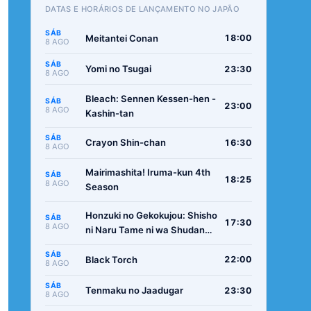
DATAS E HORÁRIOS DE LANÇAMENTO NO JAPÃO
SÁB
Meitantei Conan
18:00
8 AGO
SÁB
Yomi no Tsugai
23:30
8 AGO
Bleach: Sennen Kessen-hen -
SÁB
23:00
8 AGO
Kashin-tan
SÁB
Crayon Shin-chan
16:30
8 AGO
Mairimashita! Iruma-kun 4th
SÁB
18:25
8 AGO
Season
Honzuki no Gekokujou: Shisho
SÁB
17:30
8 AGO
ni Naru Tame ni wa Shudan
wo Erandeiraremasen -
SÁB
Ryoushu no Youjo
Black Torch
22:00
8 AGO
SÁB
Tenmaku no Jaadugar
23:30
8 AGO