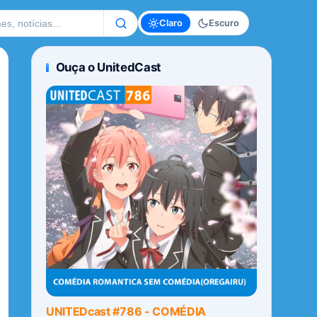
te
Claro
Escuro
Ouça o UnitedCast
UNITEDcast #786 - COMÉDIA