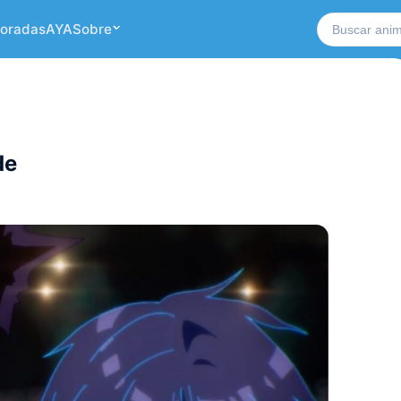
Buscar no si
oradas
AYA
Sobre
de