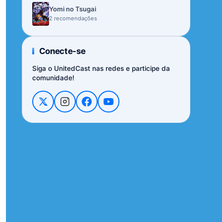
Yomi no Tsugai
2 recomendações
Conecte-se
Siga o UnitedCast nas redes e participe da
comunidade!