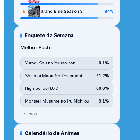
Season
5
84%
Grand Blue Season 3
Enquete da Semana
Melhor Ecchi
Yuragi-Sou no Yuuna-san
9.1%
Shinmai Maou No Testament
21.2%
High School DxD
60.6%
Monster Musume no Iru Nichijou
9.1%
33 votos
Calendário de Animes