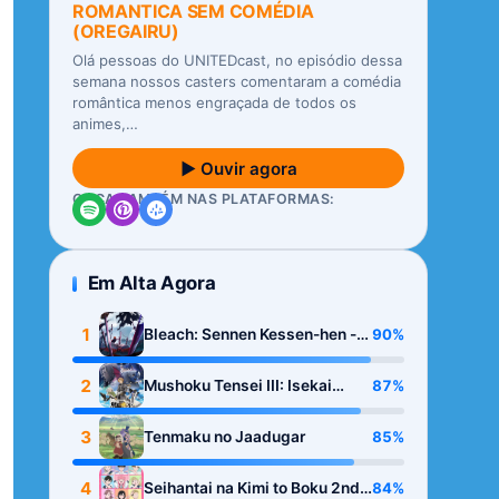
ROMANTICA SEM COMÉDIA
(OREGAIRU)
Olá pessoas do UNITEDcast, no episódio dessa
semana nossos casters comentaram a comédia
romântica menos engraçada de todos os
animes,…
▶ Ouvir agora
OUÇA TAMBÉM NAS PLATAFORMAS:
Em Alta Agora
1
90%
Bleach: Sennen Kessen-hen -
Kashin-tan
2
87%
Mushoku Tensei III: Isekai
Ittara Honki Dasu
3
85%
Tenmaku no Jaadugar
4
84%
Seihantai na Kimi to Boku 2nd