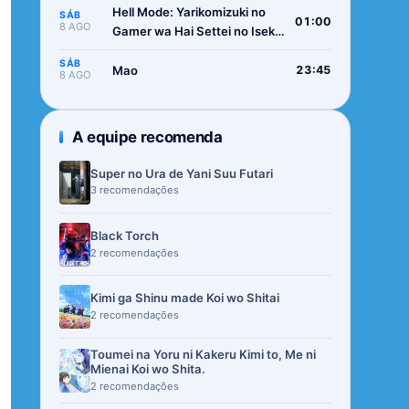
Hell Mode: Yarikomizuki no
SÁB
01:00
8 AGO
Gamer wa Hai Settei no Isekai
de Musou suru 2nd Season
SÁB
Mao
23:45
8 AGO
A equipe recomenda
Super no Ura de Yani Suu Futari
3 recomendações
Black Torch
2 recomendações
Kimi ga Shinu made Koi wo Shitai
2 recomendações
Toumei na Yoru ni Kakeru Kimi to, Me ni
Mienai Koi wo Shita.
2 recomendações