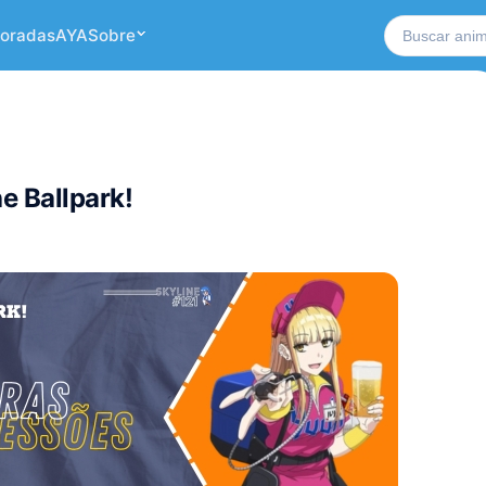
Buscar no si
oradas
AYA
Sobre
e Ballpark!