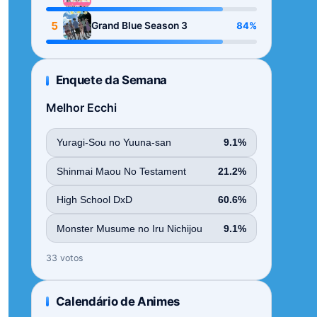
Season
5
84%
Grand Blue Season 3
Enquete da Semana
Melhor Ecchi
Yuragi-Sou no Yuuna-san
9.1%
Shinmai Maou No Testament
21.2%
High School DxD
60.6%
Monster Musume no Iru Nichijou
9.1%
33 votos
Calendário de Animes