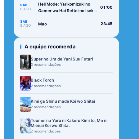
Hell Mode: Yarikomizuki no
SÁB
01:00
8 AGO
Gamer wa Hai Settei no Isekai
de Musou suru 2nd Season
SÁB
Mao
23:45
8 AGO
A equipe recomenda
Super no Ura de Yani Suu Futari
3 recomendações
Black Torch
2 recomendações
Kimi ga Shinu made Koi wo Shitai
2 recomendações
Toumei na Yoru ni Kakeru Kimi to, Me ni
Mienai Koi wo Shita.
2 recomendações