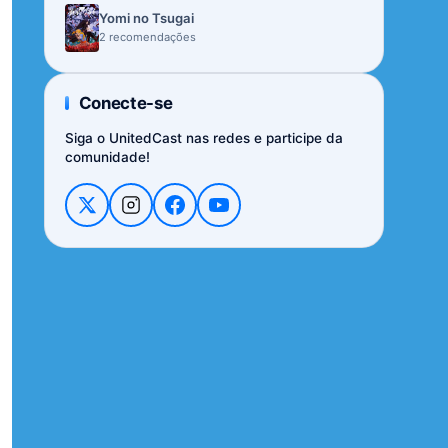
Yomi no Tsugai
2 recomendações
Conecte-se
Siga o UnitedCast nas redes e participe da
comunidade!