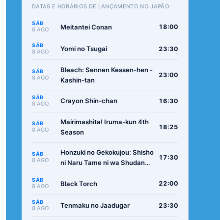
DATAS E HORÁRIOS DE LANÇAMENTO NO JAPÃO
SÁB
Meitantei Conan
18:00
8 AGO
SÁB
Yomi no Tsugai
23:30
8 AGO
Bleach: Sennen Kessen-hen -
SÁB
23:00
8 AGO
Kashin-tan
SÁB
Crayon Shin-chan
16:30
8 AGO
Mairimashita! Iruma-kun 4th
SÁB
18:25
8 AGO
Season
Honzuki no Gekokujou: Shisho
SÁB
17:30
8 AGO
ni Naru Tame ni wa Shudan
wo Erandeiraremasen -
SÁB
Ryoushu no Youjo
Black Torch
22:00
8 AGO
SÁB
Tenmaku no Jaadugar
23:30
8 AGO