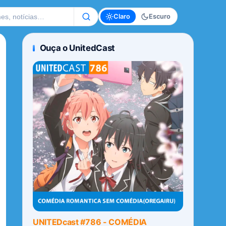
te
Claro
Escuro
Ouça o UnitedCast
UNITEDcast #786 - COMÉDIA