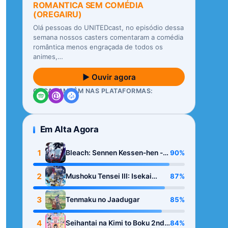
ROMANTICA SEM COMÉDIA
(OREGAIRU)
Olá pessoas do UNITEDcast, no episódio dessa
semana nossos casters comentaram a comédia
romântica menos engraçada de todos os
animes,…
▶ Ouvir agora
OUÇA TAMBÉM NAS PLATAFORMAS:
Em Alta Agora
1
90%
Bleach: Sennen Kessen-hen -
Kashin-tan
2
87%
Mushoku Tensei III: Isekai
Ittara Honki Dasu
3
85%
Tenmaku no Jaadugar
4
84%
Seihantai na Kimi to Boku 2nd