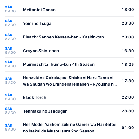
SÁB
Meitantei Conan
18:00
8 AGO
SÁB
Yomi no Tsugai
23:30
8 AGO
SÁB
Bleach: Sennen Kessen-hen - Kashin-tan
23:00
8 AGO
SÁB
Crayon Shin-chan
16:30
8 AGO
SÁB
Mairimashita! Iruma-kun 4th Season
18:25
8 AGO
Honzuki no Gekokujou: Shisho ni Naru Tame ni
SÁB
17:30
8 AGO
wa Shudan wo Erandeiraremasen - Ryoushu no
Youjo
SÁB
Black Torch
22:00
8 AGO
SÁB
Tenmaku no Jaadugar
23:30
8 AGO
Hell Mode: Yarikomizuki no Gamer wa Hai Settei
SÁB
01:00
8 AGO
no Isekai de Musou suru 2nd Season