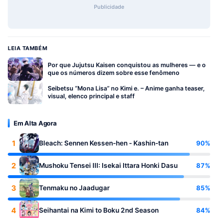
Publicidade
LEIA TAMBÉM
Por que Jujutsu Kaisen conquistou as mulheres — e o
que os números dizem sobre esse fenômeno
Seibetsu “Mona Lisa” no Kimi e. – Anime ganha teaser,
visual, elenco principal e staff
Em Alta Agora
1
90%
Bleach: Sennen Kessen-hen - Kashin-tan
2
87%
Mushoku Tensei III: Isekai Ittara Honki Dasu
3
85%
Tenmaku no Jaadugar
4
84%
Seihantai na Kimi to Boku 2nd Season