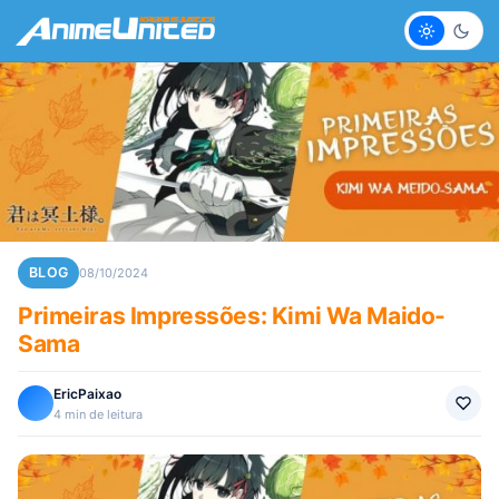
Claro
Escur
BLOG
08/10/2024
Primeiras Impressões: Kimi Wa Maido-
Sama
EricPaixao
4 min de leitura