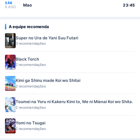
SÁB
Mao
23:45
8 AGO
A equipe recomenda
Super no Ura de Yani Suu Futari
3 recomendações
Black Torch
2 recomendações
Kimi ga Shinu made Koi wo Shitai
2 recomendações
Toumei na Yoru ni Kakeru Kimi to, Me ni Mienai Koi wo Shita.
2 recomendações
Yomi no Tsugai
2 recomendações