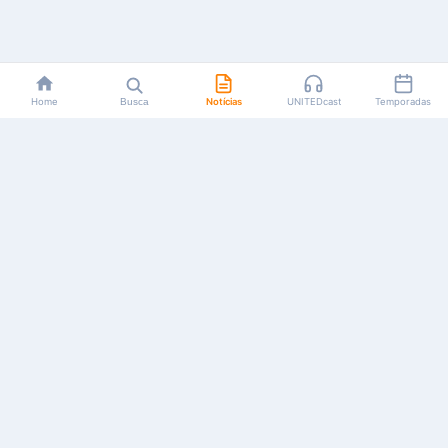
Home
Busca
Notícias
UNITEDcast
Temporadas
Notícias, reviews, guias e podcasts sobre o universo dos
animes!
Feito por fãs, para fãs.
NAVEGAÇÃO
CATEGORIAS
MAIS