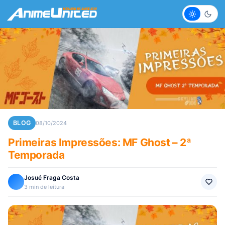
Claro
Escur
BLOG
08/10/2024
Primeiras Impressões: MF Ghost – 2ª
Temporada
Josué Fraga Costa
3 min de leitura