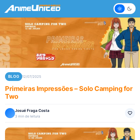
Claro
Escur
BLOG
12/07/2025
Primeiras Impressões – Solo Camping for
Two
Josué Fraga Costa
3 min de leitura