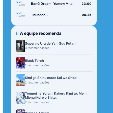
QUI
BanG Dream! Yume∞Mita
23:00
6 AGO
QUI
Thunder 3
00:45
6 AGO
A equipe recomenda
Super no Ura de Yani Suu Futari
3 recomendações
Black Torch
2 recomendações
Kimi ga Shinu made Koi wo Shitai
2 recomendações
Toumei na Yoru ni Kakeru Kimi to, Me ni
Mienai Koi wo Shita.
2 recomendações