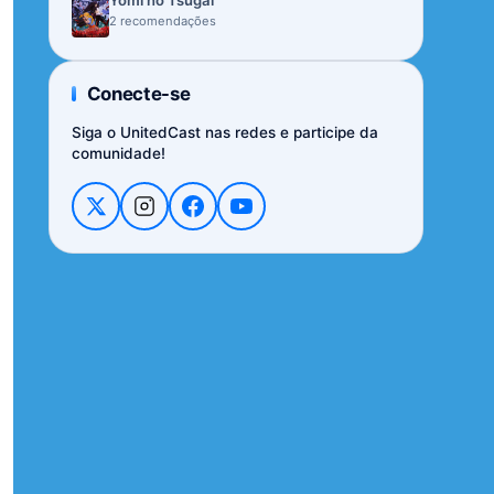
Yomi no Tsugai
2 recomendações
Conecte-se
Siga o UnitedCast nas redes e participe da
comunidade!