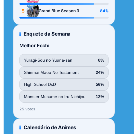
Season
5
84%
Grand Blue Season 3
Enquete da Semana
Melhor Ecchi
Yuragi-Sou no Yuuna-san
8%
Shinmai Maou No Testament
24%
High School DxD
56%
Monster Musume no Iru Nichijou
12%
25 votos
Calendário de Animes