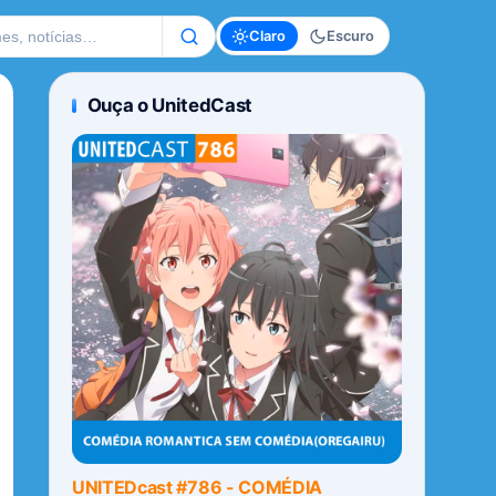
te
Claro
Escuro
Ouça o UnitedCast
UNITEDcast #786 - COMÉDIA