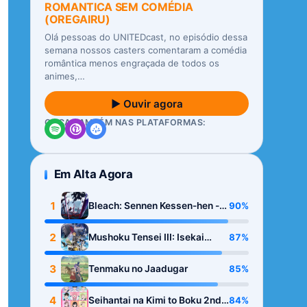
ROMANTICA SEM COMÉDIA
(OREGAIRU)
Olá pessoas do UNITEDcast, no episódio dessa
semana nossos casters comentaram a comédia
romântica menos engraçada de todos os
animes,…
▶ Ouvir agora
OUÇA TAMBÉM NAS PLATAFORMAS:
Em Alta Agora
1
90%
Bleach: Sennen Kessen-hen -
Kashin-tan
2
87%
Mushoku Tensei III: Isekai
Ittara Honki Dasu
3
85%
Tenmaku no Jaadugar
4
84%
Seihantai na Kimi to Boku 2nd