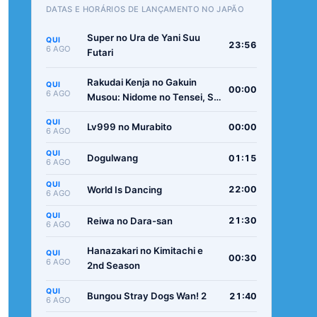
DATAS E HORÁRIOS DE LANÇAMENTO NO JAPÃO
Super no Ura de Yani Suu
QUI
23:56
6 AGO
Futari
Rakudai Kenja no Gakuin
QUI
00:00
6 AGO
Musou: Nidome no Tensei, S-
Rank Cheat Majutsushi
QUI
Boukenroku
Lv999 no Murabito
00:00
6 AGO
QUI
Dogulwang
01:15
6 AGO
QUI
World Is Dancing
22:00
6 AGO
QUI
Reiwa no Dara-san
21:30
6 AGO
Hanazakari no Kimitachi e
QUI
00:30
6 AGO
2nd Season
QUI
Bungou Stray Dogs Wan! 2
21:40
6 AGO