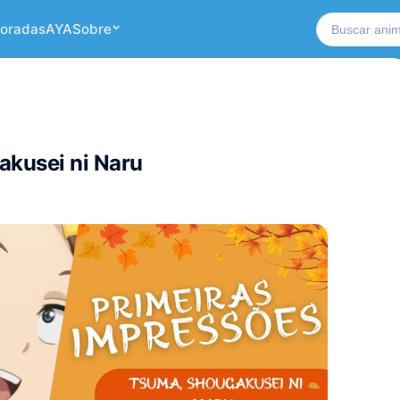
Buscar no si
oradas
AYA
Sobre
akusei ni Naru