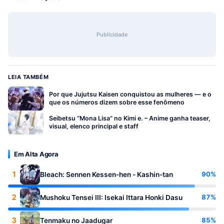
Publicidade
LEIA TAMBÉM
Por que Jujutsu Kaisen conquistou as mulheres — e o
que os números dizem sobre esse fenômeno
Seibetsu “Mona Lisa” no Kimi e. – Anime ganha teaser,
visual, elenco principal e staff
Em Alta Agora
1
90%
Bleach: Sennen Kessen-hen - Kashin-tan
2
87%
Mushoku Tensei III: Isekai Ittara Honki Dasu
3
85%
Tenmaku no Jaadugar