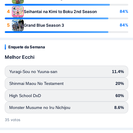
4
84%
Seihantai na Kimi to Boku 2nd Season
5
84%
Grand Blue Season 3
Enquete da Semana
Melhor Ecchi
Yuragi-Sou no Yuuna-san
11.4%
Shinmai Maou No Testament
20%
High School DxD
60%
Monster Musume no Iru Nichijou
8.6%
35 votos