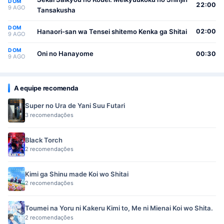
DOM
22:00
9 AGO
Tansakusha
DOM
Hanaori-san wa Tensei shitemo Kenka ga Shitai
02:00
9 AGO
DOM
Oni no Hanayome
00:30
9 AGO
A equipe recomenda
Super no Ura de Yani Suu Futari
3 recomendações
Black Torch
2 recomendações
Kimi ga Shinu made Koi wo Shitai
2 recomendações
Toumei na Yoru ni Kakeru Kimi to, Me ni Mienai Koi wo Shita.
2 recomendações