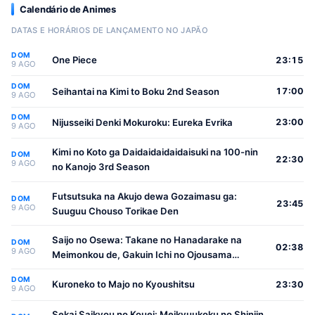
Calendário de Animes
DATAS E HORÁRIOS DE LANÇAMENTO NO JAPÃO
DOM
One Piece
23:15
9 AGO
DOM
Seihantai na Kimi to Boku 2nd Season
17:00
9 AGO
DOM
Nijusseiki Denki Mokuroku: Eureka Evrika
23:00
9 AGO
Kimi no Koto ga Daidaidaidaidaisuki na 100-nin
DOM
22:30
9 AGO
no Kanojo 3rd Season
Futsutsuka na Akujo dewa Gozaimasu ga:
DOM
23:45
9 AGO
Suuguu Chouso Torikae Den
Saijo no Osewa: Takane no Hanadarake na
DOM
02:38
9 AGO
Meimonkou de, Gakuin Ichi no Ojousama
(Seikatsu Nouryoku Kaimu) wo Kagenagara
DOM
Osewa suru Koto ni Narimashita
Kuroneko to Majo no Kyoushitsu
23:30
9 AGO
Sekai Saikyou no Kouei: Meikyuukoku no Shinjin