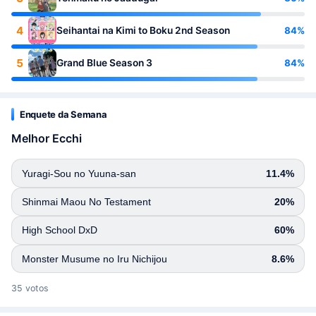
4
84%
Seihantai na Kimi to Boku 2nd Season
5
84%
Grand Blue Season 3
Enquete da Semana
Melhor Ecchi
Yuragi-Sou no Yuuna-san
11.4%
Shinmai Maou No Testament
20%
High School DxD
60%
Monster Musume no Iru Nichijou
8.6%
35 votos