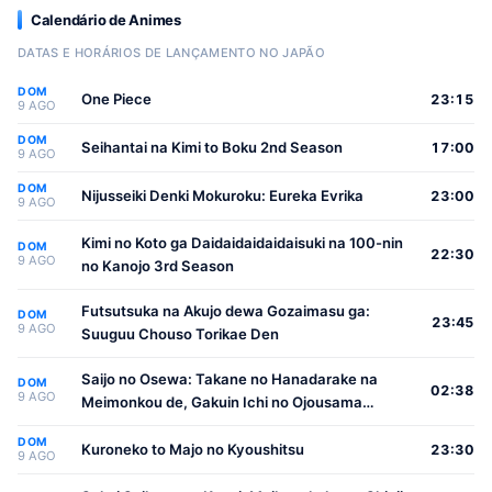
Calendário de Animes
DATAS E HORÁRIOS DE LANÇAMENTO NO JAPÃO
DOM
One Piece
23:15
9 AGO
DOM
Seihantai na Kimi to Boku 2nd Season
17:00
9 AGO
DOM
Nijusseiki Denki Mokuroku: Eureka Evrika
23:00
9 AGO
Kimi no Koto ga Daidaidaidaidaisuki na 100-nin
DOM
22:30
9 AGO
no Kanojo 3rd Season
Futsutsuka na Akujo dewa Gozaimasu ga:
DOM
23:45
9 AGO
Suuguu Chouso Torikae Den
Saijo no Osewa: Takane no Hanadarake na
DOM
02:38
9 AGO
Meimonkou de, Gakuin Ichi no Ojousama
(Seikatsu Nouryoku Kaimu) wo Kagenagara
DOM
Osewa suru Koto ni Narimashita
Kuroneko to Majo no Kyoushitsu
23:30
9 AGO