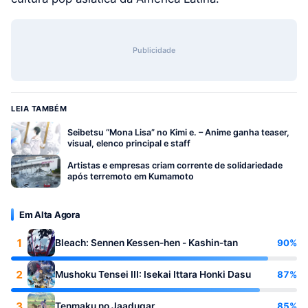
Publicidade
LEIA TAMBÉM
Seibetsu “Mona Lisa” no Kimi e. – Anime ganha teaser,
visual, elenco principal e staff
Artistas e empresas criam corrente de solidariedade
após terremoto em Kumamoto
Em Alta Agora
1
90%
Bleach: Sennen Kessen-hen - Kashin-tan
2
87%
Mushoku Tensei III: Isekai Ittara Honki Dasu
3
85%
Tenmaku no Jaadugar