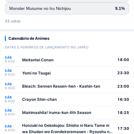
Monster Musume no Iru Nichijou
9.1%
33 votos
Calendário de Animes
DATAS E HORÁRIOS DE LANÇAMENTO NO JAPÃO
SÁB
Meitantei Conan
18:00
8 AGO
SÁB
Yomi no Tsugai
23:30
8 AGO
SÁB
Bleach: Sennen Kessen-hen - Kashin-tan
23:00
8 AGO
SÁB
Crayon Shin-chan
16:30
8 AGO
SÁB
Mairimashita! Iruma-kun 4th Season
18:25
8 AGO
Honzuki no Gekokujou: Shisho ni Naru Tame ni
SÁB
17:30
8 AGO
wa Shudan wo Erandeiraremasen - Ryoushu no