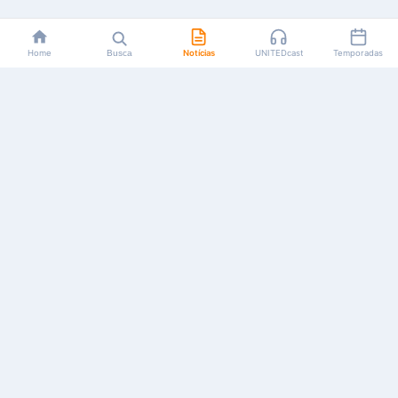
Home
Busca
Notícias
UNITEDcast
Temporadas
Notícias, reviews, guias e podcasts sobre o universo dos
animes!
Feito por fãs, para fãs.
NAVEGAÇÃO
CATEGORIAS
MAIS
Início
Animes
Sobre Nós
Notícias
Mangás
Anuncie