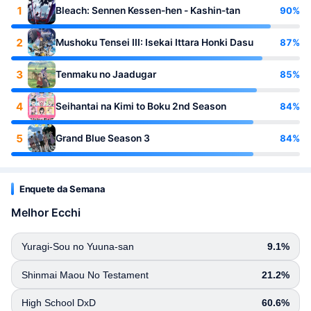
1
90%
Bleach: Sennen Kessen-hen - Kashin-tan
2
87%
Mushoku Tensei III: Isekai Ittara Honki Dasu
3
85%
Tenmaku no Jaadugar
4
84%
Seihantai na Kimi to Boku 2nd Season
5
84%
Grand Blue Season 3
Enquete da Semana
Melhor Ecchi
Yuragi-Sou no Yuuna-san
9.1%
Shinmai Maou No Testament
21.2%
High School DxD
60.6%