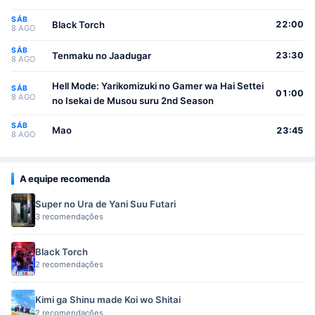
Youjo
SÁB
Black Torch
22:00
8 AGO
SÁB
Tenmaku no Jaadugar
23:30
8 AGO
Hell Mode: Yarikomizuki no Gamer wa Hai Settei
SÁB
01:00
8 AGO
no Isekai de Musou suru 2nd Season
SÁB
Mao
23:45
8 AGO
A equipe recomenda
Super no Ura de Yani Suu Futari
3 recomendações
Black Torch
2 recomendações
Kimi ga Shinu made Koi wo Shitai
2 recomendações