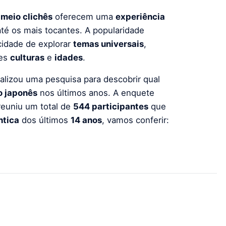
 meio clichês
oferecem uma
experiência
té os mais tocantes. A popularidade
idade de explorar
temas universais
,
tes
culturas
e
idades
.
alizou uma pesquisa para descobrir qual
o japonês
nos últimos anos. A enquete
reuniu um total de
544 participantes
que
ntica
dos últimos
14 anos
, vamos conferir: