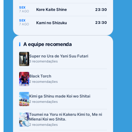
SEX
Kore Kaite Shine
23:30
7 AGO
SEX
Kami no Shizuku
23:30
7 AGO
A equipe recomenda
Super no Ura de Yani Suu Futari
3 recomendações
Black Torch
2 recomendações
Kimi ga Shinu made Koi wo Shitai
2 recomendações
Toumei na Yoru ni Kakeru Kimi to, Me ni
Mienai Koi wo Shita.
2 recomendações