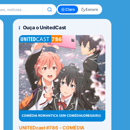
te
Claro
Escuro
Ouça o UnitedCast
UNITEDcast #786 - COMÉDIA