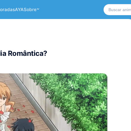
Buscar no si
oradas
AYA
Sobre
ia Romântica?