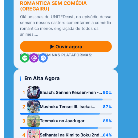
ROMANTICA SEM COMÉDIA
(OREGAIRU)
Olá pessoas do UNITEDcast, no episódio dessa
semana nossos casters comentaram a comédia
romântica menos engraçada de todos os
animes,…
▶ Ouvir agora
OUÇA TAMBÉM NAS PLATAFORMAS:
Em Alta Agora
1
90%
Bleach: Sennen Kessen-hen -
Kashin-tan
2
87%
Mushoku Tensei III: Isekai
Ittara Honki Dasu
3
85%
Tenmaku no Jaadugar
4
84%
Seihantai na Kimi to Boku 2nd