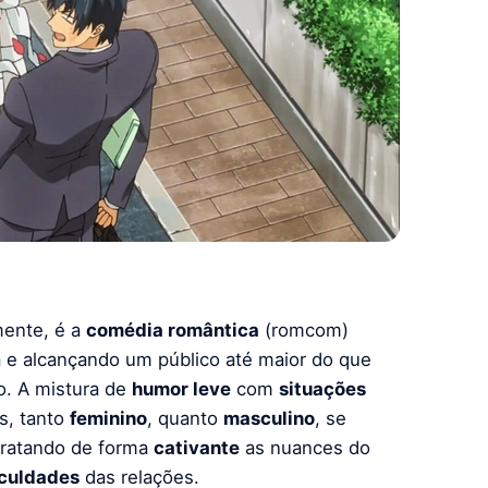
mente, é a
comédia romântica
(romcom)
e alcançando um público até maior do que
o. A mistura de
humor leve
com
situações
s, tanto
feminino
, quanto
masculino
, se
tratando de forma
cativante
as nuances do
iculdades
das relações.