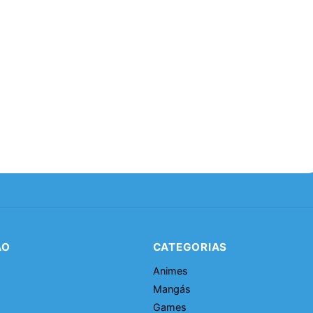
ÃO
CATEGORIAS
Animes
Mangás
Games