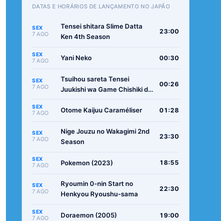
DATAS E HORÁRIOS DE LANÇAMENTO NO JAPÃO
Tensei shitara Slime Datta
SEX
23:00
7 AGO
Ken 4th Season
SEX
Yani Neko
00:30
7 AGO
Tsuihou sareta Tensei
SEX
00:26
7 AGO
Juukishi wa Game Chishiki de
Musou suru
SEX
Otome Kaijuu Caraméliser
01:28
7 AGO
Nige Jouzu no Wakagimi 2nd
SEX
23:30
7 AGO
Season
SEX
Pokemon (2023)
18:55
7 AGO
Ryoumin 0-nin Start no
SEX
22:30
7 AGO
Henkyou Ryoushu-sama
SEX
Doraemon (2005)
19:00
7 AGO