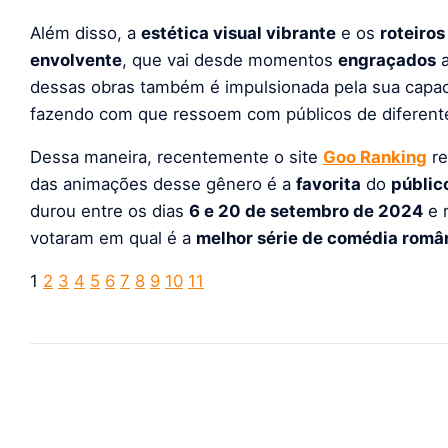
Além disso, a
estética visual vibrante
e os
roteiros
envolvente
, que vai desde momentos
engraçados
a
dessas obras também é impulsionada pela sua capac
fazendo com que ressoem com públicos de diferen
Dessa maneira, recentemente o site
Goo Ranking
re
das animações desse gênero é a
favorita
do
públic
durou entre os dias
6 e 20 de setembro de 2024
e 
votaram em qual é a
melhor série de comédia româ
1
2
3
4
5
6
7
8
9
10
11