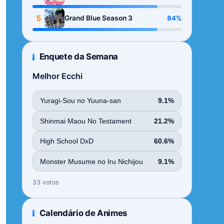
Season
5
84%
Grand Blue Season 3
Enquete da Semana
Melhor Ecchi
Yuragi-Sou no Yuuna-san
9.1%
Shinmai Maou No Testament
21.2%
High School DxD
60.6%
Monster Musume no Iru Nichijou
9.1%
33 votos
Calendário de Animes