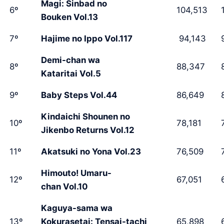
Magi: Sinbad no
6º
104,513
1
Bouken Vol.13
7º
Hajime no Ippo Vol.117
94,143
9
Demi-chan wa
8º
88,347
8
Kataritai Vol.5
9º
Baby Steps Vol.44
86,649
8
Kindaichi Shounen no
10º
78,181
7
Jikenbo Returns Vol.12
11º
Akatsuki no Yona Vol.23
76,509
7
Himouto! Umaru-
12º
67,051
6
chan Vol.10
Kaguya-sama wa
13º
Kokurasetai: Tensai-tachi
65,898
6