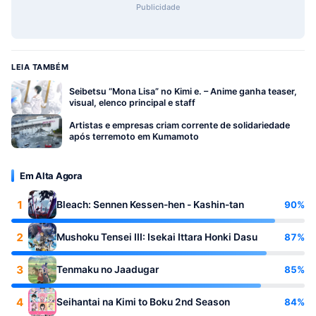
Publicidade
LEIA TAMBÉM
Seibetsu “Mona Lisa” no Kimi e. – Anime ganha teaser,
visual, elenco principal e staff
Artistas e empresas criam corrente de solidariedade
após terremoto em Kumamoto
Em Alta Agora
1
90%
Bleach: Sennen Kessen-hen - Kashin-tan
2
87%
Mushoku Tensei III: Isekai Ittara Honki Dasu
3
85%
Tenmaku no Jaadugar
4
84%
Seihantai na Kimi to Boku 2nd Season