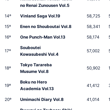
no Renai Zunousen Vol.5
14º
Vinland Saga Vol.19
58,725
5
15º
Enen no Shouboutai Vol.8
58,341
5
16º
One Punch-Man Vol.13
58,174
5
Souboutei
17º
57,002
5
Kowasubeshi Vol.4
Tokyo Tarareba
18º
50,902
1
Musume Vol.8
Boku no Hero
19º
41,412
3
Academia Vol.13
20º
Umimachi Diary Vol.8
41,014
1