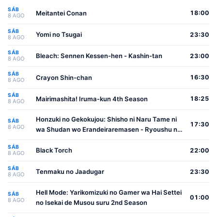
SÁB
Meitantei Conan
18:00
8 AGO
SÁB
Yomi no Tsugai
23:30
8 AGO
SÁB
Bleach: Sennen Kessen-hen - Kashin-tan
23:00
8 AGO
SÁB
Crayon Shin-chan
16:30
8 AGO
SÁB
Mairimashita! Iruma-kun 4th Season
18:25
8 AGO
Honzuki no Gekokujou: Shisho ni Naru Tame ni
SÁB
17:30
8 AGO
wa Shudan wo Erandeiraremasen - Ryoushu no
Youjo
SÁB
Black Torch
22:00
8 AGO
SÁB
Tenmaku no Jaadugar
23:30
8 AGO
Hell Mode: Yarikomizuki no Gamer wa Hai Settei
SÁB
01:00
8 AGO
no Isekai de Musou suru 2nd Season