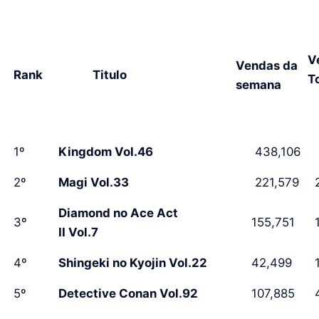
V
Vendas da
Rank
Titulo
T
semana
1º
Kingdom Vol.46
438,106
4
2º
Magi Vol.33
221,579
2
Diamond no Ace Act
3º
155,751
1
II Vol.7
4º
Shingeki no Kyojin Vol.22
42,499
1
5º
Detective Conan Vol.92
107,885
4