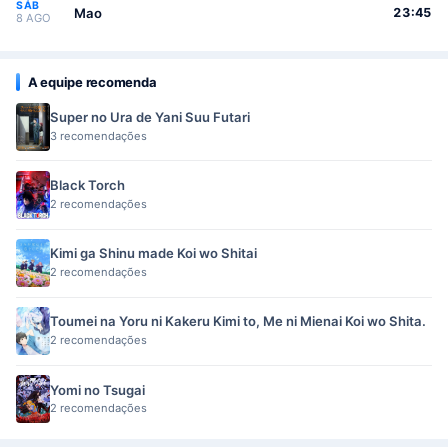
SÁB
Mao
23:45
8 AGO
A equipe recomenda
Super no Ura de Yani Suu Futari
3 recomendações
Black Torch
2 recomendações
Kimi ga Shinu made Koi wo Shitai
2 recomendações
Toumei na Yoru ni Kakeru Kimi to, Me ni Mienai Koi wo Shita.
2 recomendações
Yomi no Tsugai
2 recomendações