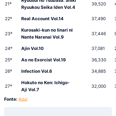
Ryuusui no Tsubasa: Shiki
21º
39,520
4
Ryuukou Seika Iden Vol.4
22º
Real Account Vol.14
37,490
3
Kurosaki-kun no Iinari ni
23º
37,446
9
Nante Naranai Vol.9
24º
Ajin Vol.10
37,081
2
25º
Ao no Exorcist Vol.19
36,330
3
26º
Infection Vol.6
34,885
3
Hokuto no Ken: Ichigo-
27º
32,000
3
Aji Vol.7
Fonte:
Aqui