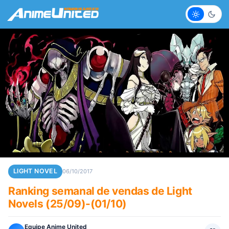
Claro
Escur
LIGHT NOVEL
06/10/2017
Ranking semanal de vendas de Light
Novels (25/09)-(01/10)
Equipe Anime United