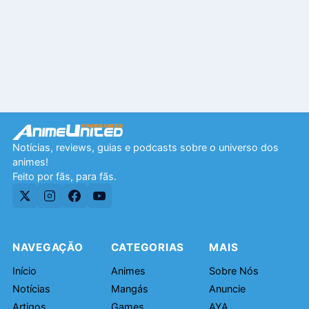
Notícias, reviews, guias e podcasts sobre o universo dos
animes!
Feito por fãs, para fãs.
NAVEGAÇÃO
CATEGORIAS
MAIS
Início
Animes
Sobre Nós
Notícias
Mangás
Anuncie
Artigos
Games
AYA