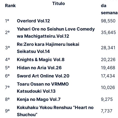
Titulo
Rank
da
semana
1º
Overlord Vol.12
98,550
Yahari Ore no Seishun Love Comedy
2º
35,645
wa Machigatteiru.Vol.12
Re:Zero kara Hajimeru Isekai
3º
28,341
Seikatsu Vol.14
4º
Knights & Magic Vol.8
20,226
5º
Hidan no Aria Vol.26
19,468
6º
Sword Art Online Vol.20
17,434
Toaru Ossan no VRMMO
7º
10,026
Katsudouki Vol.13
8º
Kenja no Mago Vol.7
9,275
Kokuhaku Yokou Renshuu “Heart no
9º
7,737
Shuchou”