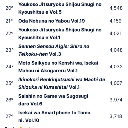
Youkoso Jitsuryoku Shijou Shugi no
20º
4,548
Kyoushitsu e Vol.5
21º
Oda Nobuna no Yabou Vol.19
4,159
Youkoso Jitsuryoku Shijou Shugi no
22º
4,021
Kyoushitsu e Vol.1
Sennen Sensou Aigis: Shiro no
23º
4,048
Teikoku-hen
Vol.3
Moto Saikyou no Kenshi wa, Isekai
24º
4,032
Mahou ni Akogareru Vol.1
Ikinokori Renkinjutsushi wa Machi de
25º
4,007
Shizuka ni Kurashitai
Vol.1
Saishin no Game wa Sugosugi
26º
3,974
daro Vol.6
Isekai wa Smartphone to Tomo
27º
3,718
ni. Vol.10