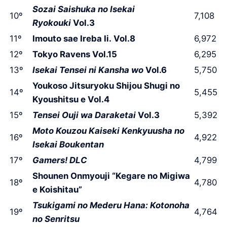
Sozai Saishuka no Isekai
10º
7,108
Ryokouki
Vol.3
11º
Imouto sae Ireba Ii. Vol.8
6,972
12º
Tokyo Ravens Vol.15
6,295
13º
Isekai Tensei ni Kansha wo
Vol.6
5,750
Youkoso Jitsuryoku Shijou Shugi no
14º
5,455
Kyoushitsu e Vol.4
15º
Tensei Ouji wa Daraketai
Vol.3
5,392
Moto Kouzou Kaiseki Kenkyuusha no
16º
4,922
Isekai Boukentan
17º
Gamers! DLC
4,799
Shounen Onmyouji “Kegare no Migiwa
18º
4,780
e Koishitau”
Tsukigami no Mederu Hana: Kotonoha
19º
4,764
no Senritsu