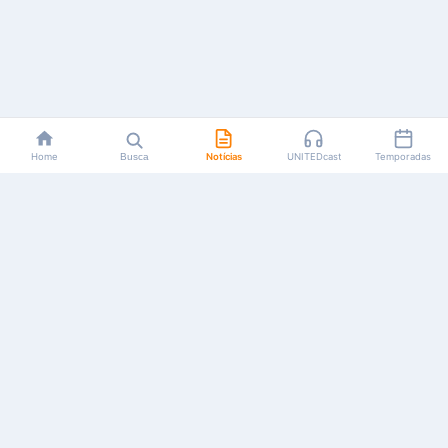
Home
Busca
Notícias
UNITEDcast
Temporadas
Notícias, reviews, guias e podcasts sobre o universo dos
animes!
Feito por fãs, para fãs.