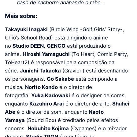
caso de cachorro abanando o rabo…
Mais sobre:
Takayuki Inagaki
(Birdie Wing -Golf Girls’ Story-,
Chio’s School Road) está dirigindo o anime
no
Studio DEEN
.
GENCO
está produzindo o
anime.
Hiroshi Yamaguchi
(To Heart, Comic Party,
ToHeart2) é responsável pela composição da
série.
Junichi Takaoka
(Gravion) ​​está desenhando
os personagens.
Go Sakabe
está compondo a
música.
Norito Kondo
é o diretor de
fotografia.
Yuka Kadowaki
é o designer de cores,
enquanto
Kazuhiro Arai
é o diretor de arte.
Shuhei
Abe
é o diretor de som, enquanto
Naoto
Yamaya
(Sound Box) é creditado pelos efeitos
sonoros.
Nobuhito Kojima
(Cygames) é o mixador
de som.
Studio TRON
é o estúdio de