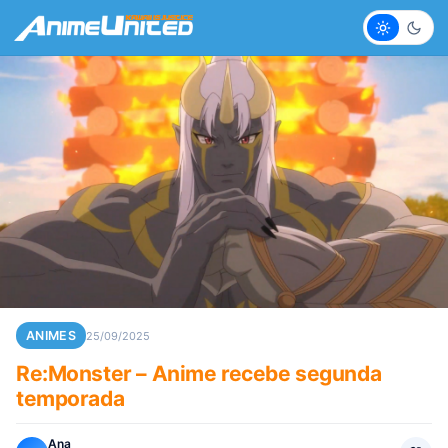
Claro
Escur
ANIMES
25/09/2025
Re:Monster – Anime recebe segunda
temporada
Ana