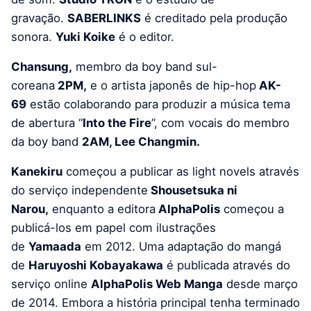
gravação.
SABERLINKS
é creditado pela produção
sonora.
Yuki Koike
é o editor.
Chansung,
membro da boy band sul-
coreana
2PM,
e o artista japonês de hip-hop
AK-
69
estão colaborando para produzir a música tema
de abertura “
Into the Fire
”, com vocais do membro
da boy band
2AM, Lee Changmin.
Kanekiru
começou a publicar as light novels através
do serviço independente
Shousetsuka ni
Narou,
enquanto a editora
AlphaPolis
começou a
publicá-los em papel com ilustrações
de
Yamaada
em 2012. Uma adaptação do mangá
de
Haruyoshi Kobayakawa
é publicada através do
serviço online
AlphaPolis Web Manga
desde março
de 2014. Embora a história principal tenha terminado