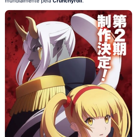
mundialmente pela
Crunchyroll
.