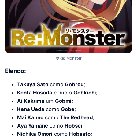
©Re: Monster
Elenco:
Takuya Sato
como
Gobrou;
Kenta Hosoda
como o
Gobkichi;
Ai Kakuma
um
Gobmi;
Kana Ueda
como
Gobe;
Mai Kanno
como
The Redhead;
Aya Yamane
como
Hobsei;
Nichika Omori
como
Hobsato;