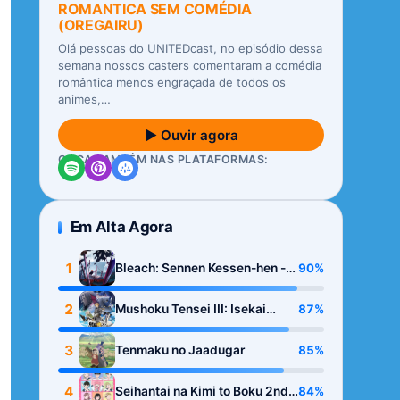
ROMANTICA SEM COMÉDIA
(OREGAIRU)
Olá pessoas do UNITEDcast, no episódio dessa
semana nossos casters comentaram a comédia
romântica menos engraçada de todos os
animes,…
▶ Ouvir agora
OUÇA TAMBÉM NAS PLATAFORMAS:
Em Alta Agora
1
90%
Bleach: Sennen Kessen-hen -
Kashin-tan
2
87%
Mushoku Tensei III: Isekai
Ittara Honki Dasu
3
85%
Tenmaku no Jaadugar
4
84%
Seihantai na Kimi to Boku 2nd