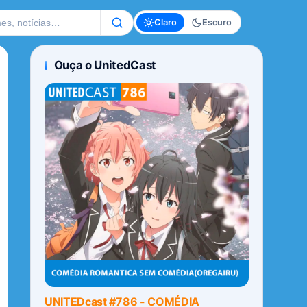
te
Claro
Escuro
Ouça o UnitedCast
UNITEDcast #786 - COMÉDIA