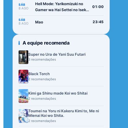
Hell Mode: Yarikomizuki no
SÁB
01:00
8 AGO
Gamer wa Hai Settei no Isekai
de Musou suru 2nd Season
SÁB
Mao
23:45
8 AGO
A equipe recomenda
Super no Ura de Yani Suu Futari
3 recomendações
Black Torch
2 recomendações
Kimi ga Shinu made Koi wo Shitai
2 recomendações
Toumei na Yoru ni Kakeru Kimi to, Me ni
Mienai Koi wo Shita.
2 recomendações