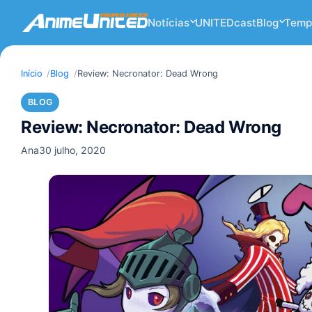
Notícias
UNITEDcast
Blog
Temp
Início
Blog
Review: Necronator: Dead Wrong
BLOG
Review: Necronator: Dead Wrong
Ana
30 julho, 2020