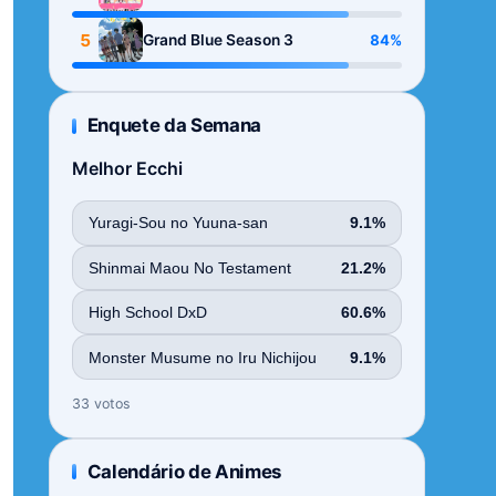
Season
5
84%
Grand Blue Season 3
Enquete da Semana
Melhor Ecchi
Yuragi-Sou no Yuuna-san
9.1%
Shinmai Maou No Testament
21.2%
High School DxD
60.6%
Monster Musume no Iru Nichijou
9.1%
33 votos
Calendário de Animes