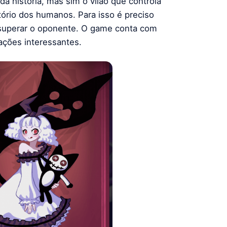
a história, mas sim o vilão que controla
tório dos humanos. Para isso é preciso
 superar o oponente. O game conta com
ações interessantes.