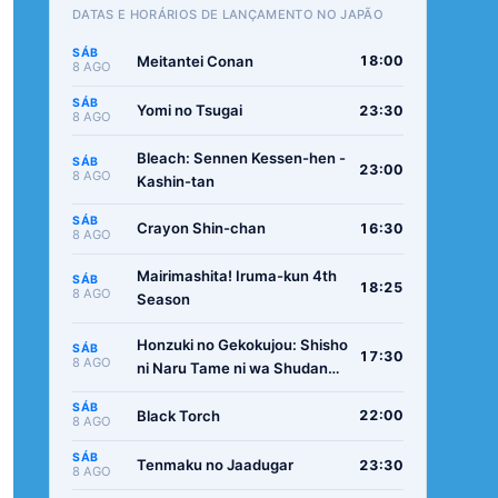
DATAS E HORÁRIOS DE LANÇAMENTO NO JAPÃO
SÁB
Meitantei Conan
18:00
8 AGO
SÁB
Yomi no Tsugai
23:30
8 AGO
Bleach: Sennen Kessen-hen -
SÁB
23:00
8 AGO
Kashin-tan
SÁB
Crayon Shin-chan
16:30
8 AGO
Mairimashita! Iruma-kun 4th
SÁB
18:25
8 AGO
Season
Honzuki no Gekokujou: Shisho
SÁB
17:30
8 AGO
ni Naru Tame ni wa Shudan
wo Erandeiraremasen -
SÁB
Ryoushu no Youjo
Black Torch
22:00
8 AGO
SÁB
Tenmaku no Jaadugar
23:30
8 AGO