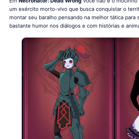
Em
Necronator: Dead Wrong
você não é o mocinho d
um exército morto-vivo que busca conquistar o terri
montar seu baralho pensando na melhor tática para
bastante humor nos diálogos e com histórias e anim