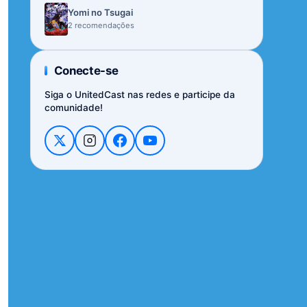
Yomi no Tsugai
2 recomendações
Conecte-se
Siga o UnitedCast nas redes e participe da
comunidade!