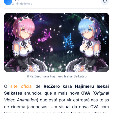
2 min de leitura
©Re:Zero kara Hajimeru Isekai Seikatsu
O
site oficial
de
Re:Zero kara Hajimeru Isekai
Seikatsu
anunciou que a mais nova
OVA
(
Original
Video Animation
) que está por vir estreará nas telas
de cinema japonesas. Um visual da nova OVA com