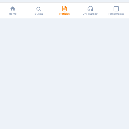
Home
Busca
Notícias
UNITEDcast
Temporadas
Notícias, reviews, guias e podcasts sobre o universo dos
animes!
Feito por fãs, para fãs.
NAVEGAÇÃO
CATEGORIAS
MAIS
Início
Animes
Sobre Nós
Notícias
Mangás
Anuncie