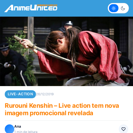
Claro
Escur
LIVE-ACTION
26/12/2019
Rurouni Kenshin – Live action tem nova
imagem promocional revelada
Ana
1 min de leitura