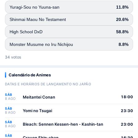
Yuragi-Sou no Yuuna-san
11.8%
Shinmai Maou No Testament
20.6%
High School DxD
58.8%
Monster Musume no Iru Nichijou
8.8%
34 votos
Calendário de Animes
DATAS E HORÁRIOS DE LANÇAMENTO NO JAPÃO
SÁB
Meitantei Conan
18:00
8 AGO
SÁB
Yomi no Tsugai
23:30
8 AGO
SÁB
Bleach: Sennen Kessen-hen - Kashin-tan
23:00
8 AGO
SÁB
Crayon Shin-chan
16:30