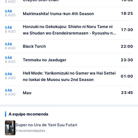
8 AGO
SÁB
Mairimashita! Iruma-kun 4th Season
18:25
8 AGO
Honzuki no Gekokujou: Shisho ni Naru Tame ni
SÁB
17:30
8 AGO
wa Shudan wo Erandeiraremasen - Ryoushu no
Youjo
SÁB
Black Torch
22:00
8 AGO
SÁB
Tenmaku no Jaadugar
23:30
8 AGO
Hell Mode: Yarikomizuki no Gamer wa Hai Settei
SÁB
01:00
8 AGO
no Isekai de Musou suru 2nd Season
SÁB
Mao
23:45
8 AGO
A equipe recomenda
Super no Ura de Yani Suu Futari
3 recomendações