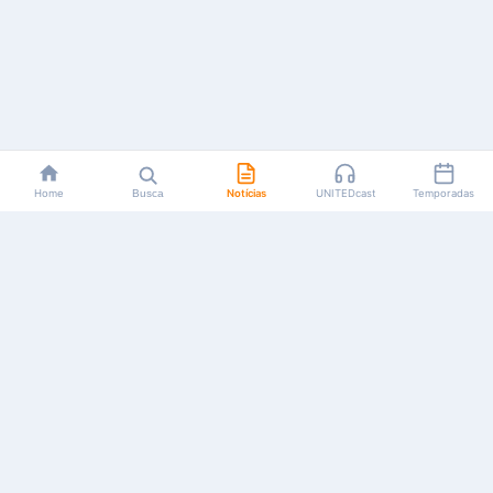
Home
Busca
Notícias
UNITEDcast
Temporadas
Notícias, reviews, guias e podcasts sobre o universo dos
animes!
Feito por fãs, para fãs.