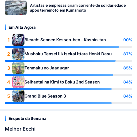
Artistas e empresas criam corrente de solidariedade
após terremoto em Kumamoto
Em Alta Agora
1
90%
Bleach: Sennen Kessen-hen - Kashin-tan
2
87%
Mushoku Tensei III: Isekai Ittara Honki Dasu
3
85%
Tenmaku no Jaadugar
4
84%
Seihantai na Kimi to Boku 2nd Season
5
84%
Grand Blue Season 3
Enquete da Semana
Melhor Ecchi