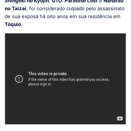
Shingeki no Kyojin
,
GTO: Paradise Lost
e
Nanatsu
no Taizai
, foi considerado culpado pelo assassinato
de sua esposa há oito anos em sua residência em
Tóquio
.