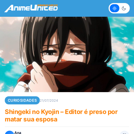
Claro
Escur
CURIOSIDADES
21/07/2024
Shingeki no Kyojin – Editor é preso por
matar sua esposa
Ana