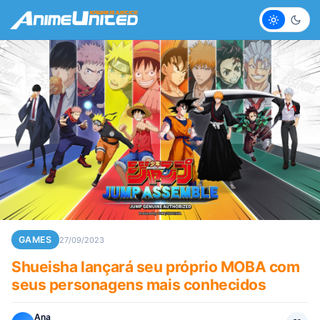
Claro
Escur
GAMES
27/09/2023
Shueisha lançará seu próprio MOBA com
seus personagens mais conhecidos
Ana