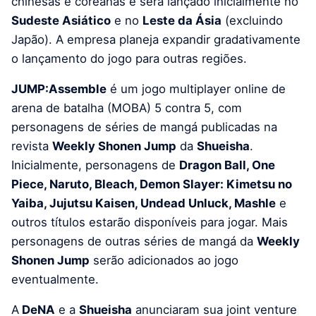
chinesas e coreanas e será lançado inicialmente no
Sudeste Asiático
e no
Leste da Ásia
(excluindo
Japão). A empresa planeja expandir gradativamente
o lançamento do jogo para outras regiões.
JUMP:Assemble
é um jogo multiplayer online de
arena de batalha (MOBA) 5 contra 5, com
personagens de séries de mangá publicadas na
revista
Weekly Shonen Jump
da
Shueisha
.
Inicialmente, personagens de
Dragon Ball, One
Piece, Naruto, Bleach, Demon Slayer: Kimetsu no
Yaiba, Jujutsu Kaisen, Undead Unluck, Mashle
e
outros títulos estarão disponíveis para jogar. Mais
personagens de outras séries de mangá da
Weekly
Shonen Jump
serão adicionados ao jogo
eventualmente.
A
DeNA
e a
Shueisha
anunciaram sua joint venture