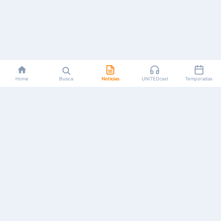
Home
Busca
Notícias
UNITEDcast
Temporadas
Notícias, reviews, guias e podcasts sobre o universo dos
animes!
Feito por fãs, para fãs.