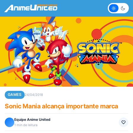
Claro
Escur
GAMES
24/04/2018
Sonic Mania alcança importante marca
Equipe Anime United
1 min de leitura