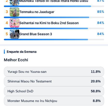
2
87%
Mushoku Tensei III: Isekai Ittara Honki Dasu
3
85%
Tenmaku no Jaadugar
4
84%
Seihantai na Kimi to Boku 2nd Season
5
84%
Grand Blue Season 3
Enquete da Semana
Melhor Ecchi
Yuragi-Sou no Yuuna-san
11.8%
Shinmai Maou No Testament
20.6%
High School DxD
58.8%
Monster Musume no Iru Nichijou
8.8%