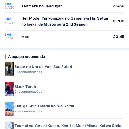
SÁB
Tenmaku no Jaadugar
23:30
8 AGO
Hell Mode: Yarikomizuki no Gamer wa Hai Settei
SÁB
01:00
8 AGO
no Isekai de Musou suru 2nd Season
SÁB
Mao
23:45
8 AGO
A equipe recomenda
Super no Ura de Yani Suu Futari
3 recomendações
Black Torch
2 recomendações
Kimi ga Shinu made Koi wo Shitai
2 recomendações
Toumei na Yoru ni Kakeru Kimi to, Me ni Mienai Koi wo Shita.