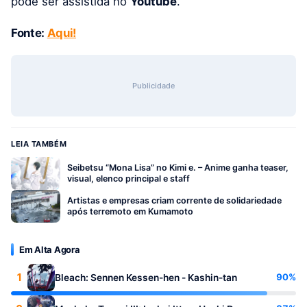
pode ser assistida no
Youtube
.
Fonte:
Aqui!
Publicidade
LEIA TAMBÉM
Seibetsu “Mona Lisa” no Kimi e. – Anime ganha teaser,
visual, elenco principal e staff
Artistas e empresas criam corrente de solidariedade
após terremoto em Kumamoto
Em Alta Agora
1
90%
Bleach: Sennen Kessen-hen - Kashin-tan