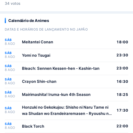
34 votos
Calendário de Animes
DATAS E HORÁRIOS DE LANÇAMENTO NO JAPÃO
SÁB
Meitantei Conan
18:00
8 AGO
SÁB
Yomi no Tsugai
23:30
8 AGO
SÁB
Bleach: Sennen Kessen-hen - Kashin-tan
23:00
8 AGO
SÁB
Crayon Shin-chan
16:30
8 AGO
SÁB
Mairimashita! Iruma-kun 4th Season
18:25
8 AGO
Honzuki no Gekokujou: Shisho ni Naru Tame ni
SÁB
17:30
8 AGO
wa Shudan wo Erandeiraremasen - Ryoushu no
Youjo
SÁB
Black Torch
22:00
8 AGO