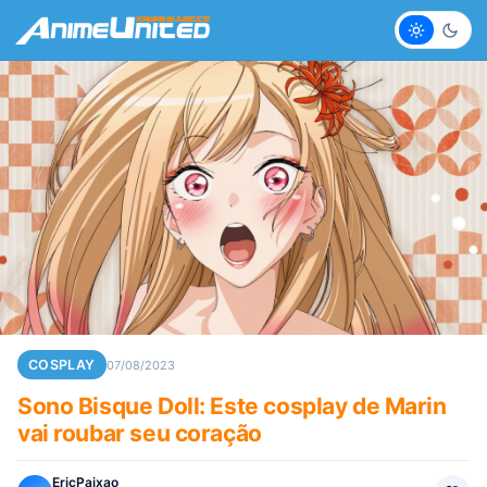
Claro
Escur
COSPLAY
07/08/2023
Sono Bisque Doll: Este cosplay de Marin
vai roubar seu coração
EricPaixao