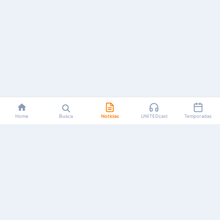
Home
Busca
Notícias
UNITEDcast
Temporadas
Notícias, reviews, guias e podcasts sobre o universo dos
animes!