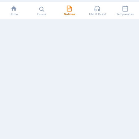
Home
Busca
Notícias
UNITEDcast
Temporadas
Notícias, reviews, guias e podcasts sobre o universo dos
animes!
Feito por fãs, para fãs.
NAVEGAÇÃO
CATEGORIAS
MAIS
Início
Animes
Sobre Nós
Notícias
Mangás
Anuncie
Artigos
Games
AYA