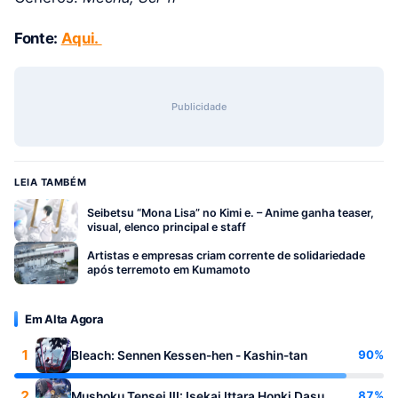
Fonte:
Aqui.
Publicidade
LEIA TAMBÉM
Seibetsu “Mona Lisa” no Kimi e. – Anime ganha teaser,
visual, elenco principal e staff
Artistas e empresas criam corrente de solidariedade
após terremoto em Kumamoto
Em Alta Agora
1
90%
Bleach: Sennen Kessen-hen - Kashin-tan
2
87%
Mushoku Tensei III: Isekai Ittara Honki Dasu