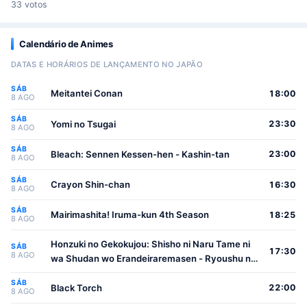
33 votos
Calendário de Animes
DATAS E HORÁRIOS DE LANÇAMENTO NO JAPÃO
SÁB
Meitantei Conan
18:00
8 AGO
SÁB
Yomi no Tsugai
23:30
8 AGO
SÁB
Bleach: Sennen Kessen-hen - Kashin-tan
23:00
8 AGO
SÁB
Crayon Shin-chan
16:30
8 AGO
SÁB
Mairimashita! Iruma-kun 4th Season
18:25
8 AGO
Honzuki no Gekokujou: Shisho ni Naru Tame ni
SÁB
17:30
8 AGO
wa Shudan wo Erandeiraremasen - Ryoushu no
Youjo
SÁB
Black Torch
22:00
8 AGO