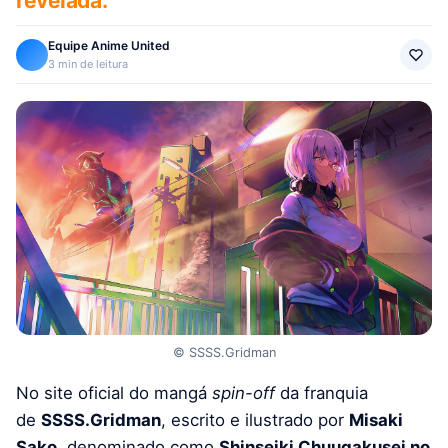
revelada.
Equipe Anime United
3 min de leitura
© SSSS.Gridman
No site oficial do mangá
spin-off
da franquia
de
SSSS.Gridman
, escrito e ilustrado por
Misaki
Sako
, denominado como
Shinseiki Chuugakusei no