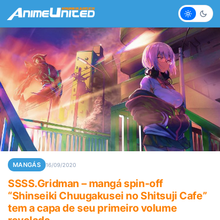
Claro
Escur
MANGÁS
16/09/2020
SSSS.Gridman – mangá spin-off
“Shinseiki Chuugakusei no Shitsuji Cafe”
tem a capa de seu primeiro volume