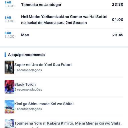
SÁB
Tenmaku no Jaadugar
23:30
8 AGO
Hell Mode: Yarikomizuki no Gamer wa Hai Settei
SÁB
01:00
8 AGO
no Isekai de Musou suru 2nd Season
SÁB
Mao
23:45
8 AGO
A equipe recomenda
Super no Ura de Yani Suu Futari
3 recomendações
Black Torch
2 recomendações
Kimi ga Shinu made Koi wo Shitai
2 recomendações
Toumei na Yoru ni Kakeru Kimi to, Me ni Mienai Koi wo Shita.