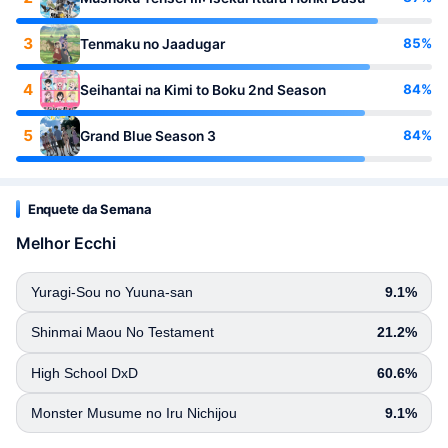
3
85%
Tenmaku no Jaadugar
4
84%
Seihantai na Kimi to Boku 2nd Season
5
84%
Grand Blue Season 3
Enquete da Semana
Melhor Ecchi
Yuragi-Sou no Yuuna-san
9.1%
Shinmai Maou No Testament
21.2%
High School DxD
60.6%
Monster Musume no Iru Nichijou
9.1%