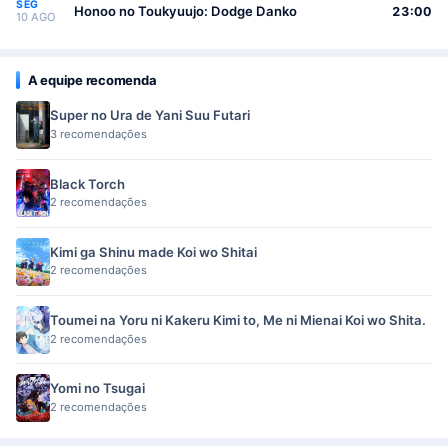
SEG
Honoo no Toukyuujo: Dodge Danko
23:00
10 AGO
A equipe recomenda
Super no Ura de Yani Suu Futari
3 recomendações
Black Torch
2 recomendações
Kimi ga Shinu made Koi wo Shitai
2 recomendações
Toumei na Yoru ni Kakeru Kimi to, Me ni Mienai Koi wo Shita.
2 recomendações
Yomi no Tsugai
2 recomendações