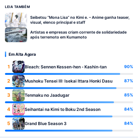
LEIA TAMBÉM
Seibetsu “Mona Lisa” no Kimi e. – Anime ganha teaser,
visual, elenco principal e staff
Artistas e empresas criam corrente de solidariedade
após terremoto em Kumamoto
Em Alta Agora
1
90%
Bleach: Sennen Kessen-hen - Kashin-tan
2
87%
Mushoku Tensei III: Isekai Ittara Honki Dasu
3
85%
Tenmaku no Jaadugar
4
84%
Seihantai na Kimi to Boku 2nd Season
5
84%
Grand Blue Season 3