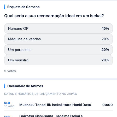
Enquete da Semana
Qual seria a sua reencarnação ideal em um isekai?
Humano OP
40%
Máquina de vendas
20%
Um porquinho
20%
Um monstro
20%
5 votos
Calendário de Animes
DATAS E HORÁRIOS DE LANÇAMENTO NO JAPÃO
SEG
Mushoku Tensei III: Isekai Ittara Honki Dasu
00:00
10 AGO
Gaikotsu Kishi-sama, Tadaima Isekai e
SEG