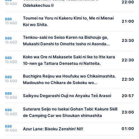
22:00
10 AGO
Odekakechuu II
Toumei na Yoru ni Kakeru Kimi to, Me ni Mienai
SEG
21:00
10 AGO
Koi wo Shita.
Tenkou-saki no Seiso Karen na Bishoujo ga,
SEG
23:30
10 AGO
Mukashi Danshi to Omotte Issho ni Asonda
Osananajimi Datta Ken
Koko wa Ore ni Makasete Saki ni Ike to Itte kara
SEG
22:30
10 AGO
10-nen ga Tattara Densetsu ni Natteita.
Buchigire Reijou wa Houfuku wo Chikaimashita.
SEG
22:30
10 AGO
Madousho no Chikara de Sokoku wo
Tatakitsubushimasu
SEG
Saikyou Degarashi Ouji no Anyaku Teii Arasoi
20:57
10 AGO
Suterare Seijo no Isekai Gohan Tabi: Kakure Skill
SEG
23:00
10 AGO
de Camping Car wo Shoukan shimashita
SEG
Azur Lane: Bisoku Zenshin! Ni!!
01:00
10 AGO