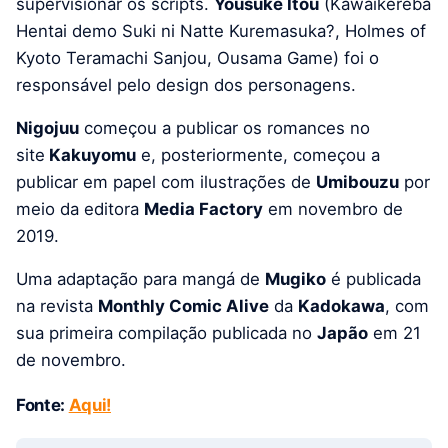
supervisionar os scripts.
Yousuke Itou
(Kawaikereba
Hentai demo Suki ni Natte Kuremasuka?, Holmes of
Kyoto Teramachi Sanjou, Ousama Game) foi o
responsável pelo design dos personagens.
Nigojuu
começou a publicar os romances no
site
Kakuyomu
e, posteriormente, começou a
publicar em papel com ilustrações de
Umibouzu
por
meio da editora
Media Factory
em novembro de
2019.
Uma adaptação para mangá de
Mugiko
é publicada
na revista
Monthly Comic Alive
da
Kadokawa
, com
sua primeira compilação publicada no
Japão
em 21
de novembro.
Fonte:
Aqui!